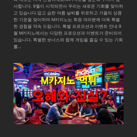
사합니다. 9월이 시작되면서 우리는 새로운 기회를 맞이하
고 있습니다.덥고 습한 여름 날씨를 뒤로하고 가을의 상큼
한 기운을 맞이하며 M카지노는 회원 여러분께 더욱 특별
한 경험을 약속 드립니다. 특별 프로모션과 이벤트 안내 9
월 M카지노에서는 다양한 프로모션과 이벤트가 준비되어
있습니다. 특별한 보너스와 함께 게임을 즐길 수 있는 기회
를…