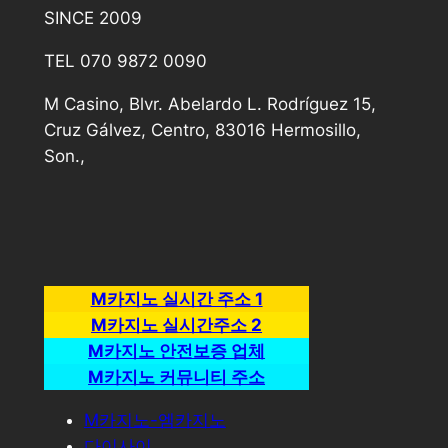
SINCE 2009
TEL 070 9872 0090
M Casino, Blvr. Abelardo L. Rodríguez 15,
Cruz Gálvez, Centro, 83016 Hermosillo,
Son.,
M카지노 실시간 주소 1
M카지노 실시간주소 2
M카지노 안전보증 업체
M카지노 커뮤니티 주소
M카지노-엠카지노
다이사이