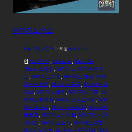
M카지노주소
9월 23, 2025
—
mcasino
제공
안
M카주소
, 
M카지노
, 
M카지노
10bet 스포츠
, 
M카지노 친구추천 콤
프
, 
M카지노가입
, 
M카지노게임
, 
M카
지노도메인
, 
M카지노등급
, 
M카지노라
이브
, 
M카지노롤링
, 
M카지노먹튀
, 
M
카지노메신저
, 
M카지노무료게임
, 
M카
지노바카라
, 
M카지노블랙잭
, 
M카지노
블로그
, 
M카지노사이트
, 
M카지노사칭
사이트
, 
M카지노소개
, 
M카지노슬롯
, 
M카지노식보
, 
M카지노신규가입
, 
M카