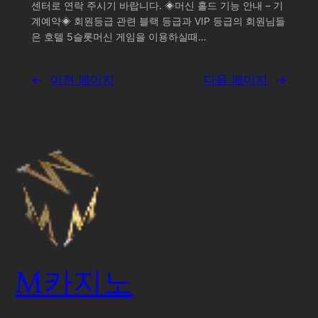
센터로 연락 주시기 바랍니다. ◈머신 홀드 기능 안내 – 기
계예약◈ 회원등급 관련 블랙 등급과 VIP 등급의 회원님들
은 호텔 5슬롯머신 게임을 이용하실때…
←
이전 페이지
다음 페이지
→
M카지노