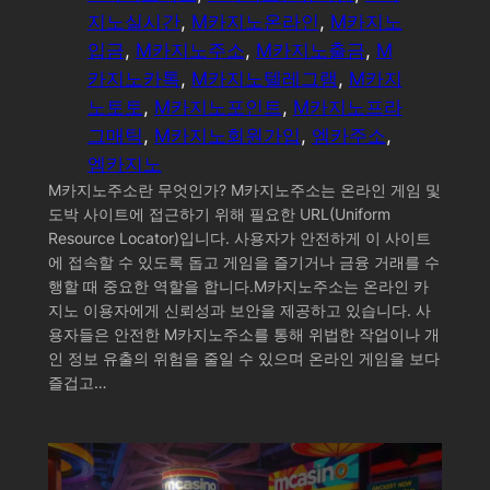
지노실시간
, 
M카지노온라인
, 
M카지노
입금
, 
M카지노주소
, 
M카지노출금
, 
M
카지노카톡
, 
M카지노텔레그램
, 
M카지
노토토
, 
M카지노포인트
, 
M카지노프라
그매틱
, 
M카지노회원가입
, 
엠카주소
, 
엠카지노
M카지노주소란 무엇인가? M카지노주소는 온라인 게임 및
도박 사이트에 접근하기 위해 필요한 URL(Uniform
Resource Locator)입니다. 사용자가 안전하게 이 사이트
에 접속할 수 있도록 돕고 게임을 즐기거나 금융 거래를 수
행할 때 중요한 역할을 합니다.M카지노주소는 온라인 카
지노 이용자에게 신뢰성과 보안을 제공하고 있습니다. 사
용자들은 안전한 M카지노주소를 통해 위법한 작업이나 개
인 정보 유출의 위험을 줄일 수 있으며 온라인 게임을 보다
즐겁고…