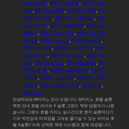
지노도메인
, 
M카지노등급
, 
M카지노라
이브
, 
M카지노롤링
, 
M카지노먹튀
, 
M
카지노메신저
, 
M카지노무료게임
, 
M카
지노바카라
, 
M카지노블랙잭
, 
M카지노
블로그
, 
M카지노사이트
, 
M카지노사칭
사이트
, 
M카지노소개
, 
M카지노슬롯
, 
M카지노식보
, 
M카지노신규가입
, 
M카
지노실시간
, 
M카지노온라인
, 
M카지노
입금
, 
M카지노주소
, 
M카지노출금
, 
M
카지노카톡
, 
M카지노텔레그램
, 
M카지
노토토
, 
M카지노포인트
, 
M카지노프라
그매틱
, 
M카지노회원가입
, 
엠카주소
, 
엠카지노
안녕하세요.M카지노 인사 드립니다. M카지노 호텔 슬롯
잭팟 안내 호텔 라이브 5 슬롯 그랜드 잭팟 당첨자가 나왔
습니다. 그랜드 호텔 카지노 실시간으로 현지 슬롯머신기
기의 박진감과 타격감을 그대로 즐기실 수 있는 라이브 호
텔 5슬롯!! 더욱 강력한 잭팟 시스템과 함께 제공됩니다.