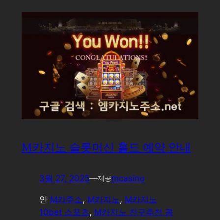
M카지노 슬롯머신 홀드 예약 안내
3월 27, 2025
—
mcasino
제공
안
M카주소
, 
M카지노
, 
M카지노
10bet 스포츠
, 
M카지노 친구추천 콤