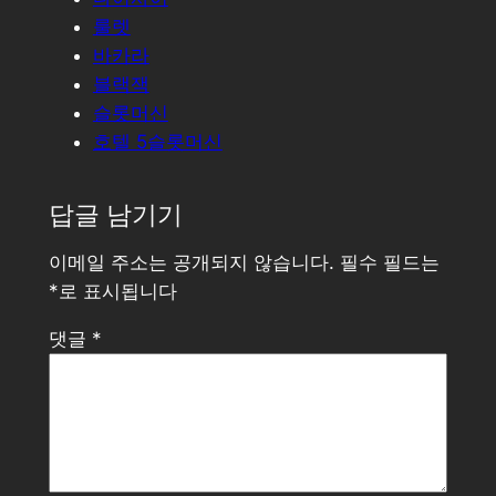
룰렛
바카라
블랙잭
슬롯머신
호텔 5슬롯머신
답글 남기기
이메일 주소는 공개되지 않습니다.
필수 필드는
*
로 표시됩니다
댓글
*