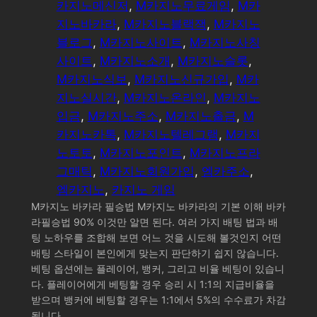
카지노메신저
, 
M카지노무료게임
, 
M카
지노바카라
, 
M카지노블랙잭
, 
M카지노
블로그
, 
M카지노사이트
, 
M카지노사칭
사이트
, 
M카지노소개
, 
M카지노슬롯
, 
M카지노식보
, 
M카지노신규가입
, 
M카
지노실시간
, 
M카지노온라인
, 
M카지노
입금
, 
M카지노주소
, 
M카지노출금
, 
M
카지노카톡
, 
M카지노텔레그램
, 
M카지
노토토
, 
M카지노포인트
, 
M카지노프라
그매틱
, 
M카지노회원가입
, 
엠카주소
, 
엠카지노
, 
카지노 게임
M카지노 바카라 필승법 M카지노 바카라의 기본 이해 바카
라필승법 90% 이것만 알면 된다. 여러 가지 배팅 법과 배
팅 노하우를 조합해 보면 어느 것을 시도해 볼것인지 어떤
배팅 스타일이 본인에게 맞는지 판단하기 쉽지 않습니다.
베팅 옵션에는 플레이어, 뱅커, 그리고 비율 베팅이 있습니
다. 플레이어에게 베팅할 경우 승리 시 1:1의 지급비율을
받으며 뱅커에 베팅할 경우는 1:1에서 5%의 수수료가 차감
됩니다.…