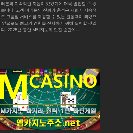
여러분의 지속적인 지원이 있었기에 더욱 발전할 수 있
었습니다. 고객 여러분의 신뢰와 충성은 저희가 지속적
으로 고품질 서비스를 제공할 수 있는 원동력이 되었으
며 앞으로도 최고의 경험을 선사하기 위해 노력할 것입
니다. 2025년 동안 M카지노의 멋진 순간에…