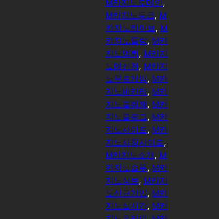
M카지노도메인
, 
M카지노등급
, 
M
카지노라이브
, 
M
카지노롤링
, 
M카
지노먹튀
, 
M카지
노메신저
, 
M카지
노무료게임
, 
M카
지노바카라
, 
M카
지노블랙잭
, 
M카
지노블로그
, 
M카
지노사이트
, 
M카
지노사칭사이트
, 
M카지노소개
, 
M
카지노슬롯
, 
M카
지노식보
, 
M카지
노신규가입
, 
M카
지노실시간
, 
M카
지노온라인
, 
M카