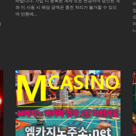
바랍니다. 가입 시 등록된 계좌 또는 변경하여 승인된 계
좌 미 사용 시 해당 금액은 충전 처리가 불가할 수 있으
며 반환에…
원