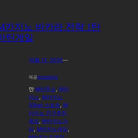
M카지노 바카라 전략 1탄
마틴게일
10월 12, 2025
—
mcasino
제공
안
M카주소
, 
M카
지노
, 
M카지노
10bet 스포츠
, 
M
카지노 친구추천
콤프
, 
M카지노가
입
, 
M카지노게임
, 
M카지노도메인
, 