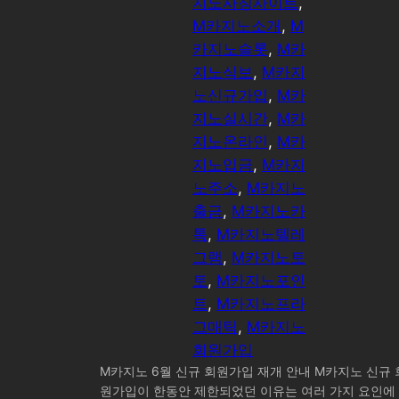
지노사칭사이트
, 
M카지노소개
, 
M
카지노슬롯
, 
M카
지노식보
, 
M카지
노신규가입
, 
M카
지노실시간
, 
M카
지노온라인
, 
M카
지노입금
, 
M카지
노주소
, 
M카지노
출금
, 
M카지노카
톡
, 
M카지노텔레
그램
, 
M카지노토
토
, 
M카지노포인
트
, 
M카지노프라
그매틱
, 
M카지노
회원가입
M카지노 6월 신규 회원가입 재개 안내 M카지노 신규 
원가입이 한동안 제한되었던 이유는 여러 가지 요인에