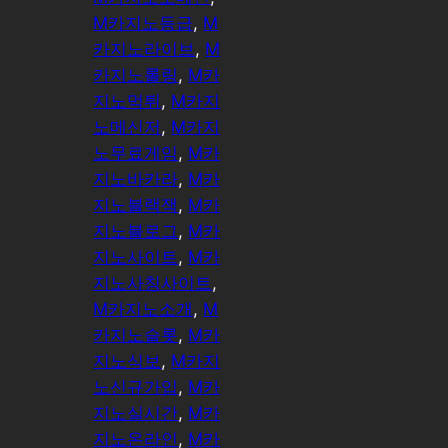
M카지노등급
, 
M
카지노라이브
, 
M
카지노롤링
, 
M카
지노먹튀
, 
M카지
노메신저
, 
M카지
노무료게임
, 
M카
지노바카라
, 
M카
지노블랙잭
, 
M카
지노블로그
, 
M카
지노사이트
, 
M카
지노사칭사이트
, 
M카지노소개
, 
M
카지노슬롯
, 
M카
지노식보
, 
M카지
노신규가입
, 
M카
지노실시간
, 
M카
지노온라인
, 
M카