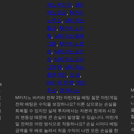
지노온라인
, 
M카
지노입금
, 
M카지
노주소
, 
M카지노
출금
, 
M카지노카
톡
, 
M카지노텔레
그램
, 
M카지노토
토
, 
M카지노포인
트
, 
M카지노프라
그매틱
, 
M카지노
회원가입
, 
도박
, 
바카라 전략
, 
엠카
M
주소
, 
엠카지노
라
M카지노 바카라 전략 2탄 마틴게일 배팅 질문 마틴게일
K
전략 배팅은 수익을 보장하나요? 이론 상으로는 손실을
입
회복할 수 있지만 실제 투자에서는 자본의 한계와 시장
선
의 변동성 때문에 큰 손실이 발생할 수 있습니다. 마틴게
입
니
일 전략은 어떤 방식으로 작동하나요? 손실 시마다 베팅
속
금액을 두 배로 늘려서 처음 수익이 나면 모든 손실을 한