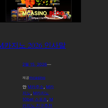
M카지노 2026 인사말
2월 15, 2026
—
mcasino
제공
안
M카주소
, 
M카
지노
, 
M카지노
10bet 스포츠
, 
M
카지노 친구추천