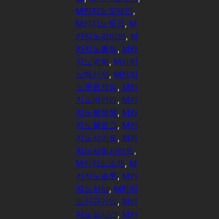
M카지노도메인
, 
M카지노등급
, 
M
카지노라이브
, 
M
카지노롤링
, 
M카
지노먹튀
, 
M카지
노메신저
, 
M카지
노무료게임
, 
M카
지노바카라
, 
M카
지노블랙잭
, 
M카
지노블로그
, 
M카
지노사이트
, 
M카
지노사칭사이트
, 
M카지노소개
, 
M
카지노슬롯
, 
M카
지노식보
, 
M카지
노신규가입
, 
M카
지노실시간
, 
M카