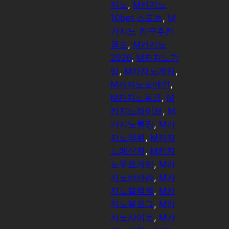
지노
, 
M카지노
10bet 스포츠
, 
M
카지노 친구추천
콤프
, 
M카지노
2026
, 
M카지노가
입
, 
M카지노게임
, 
M카지노도메인
, 
M카지노등급
, 
M
카지노라이브
, 
M
카지노롤링
, 
M카
지노먹튀
, 
M카지
노메신저
, 
M카지
노무료게임
, 
M카
지노바카라
, 
M카
지노블랙잭
, 
M카
지노블로그
, 
M카
지노사이트
, 
M카