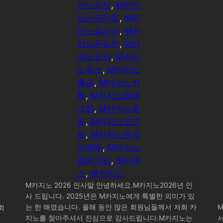
지노식보
, 
M카지
노신규가입
, 
M카
지노실시간
, 
M카
지노온라인
, 
M카
지노입금
, 
M카지
노주소
, 
M카지노
출금
, 
M카지노카
톡
, 
M카지노텔레
그램
, 
M카지노토
토
, 
M카지노포인
트
, 
M카지노프라
그매틱
, 
M카지노
회원가입
, 
엠카주
소
, 
엠카지노
M카지노 2026 인사말 안녕하세요.M카지노2026년 인
사 드립니다. 2025년은 M카지노에게 특별한 의미가 있
는 한 해였습니다. 올해 동안 많은 회원님들께서 저희 카
회
지노를 찾아주셔서 진심으로 감사드립니다.M카지노는