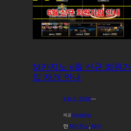
M카지노 6월 신규 회원
입 재개 안내
6월 5, 2026
—
mcasino
제공
안
M카주소
, 
M카