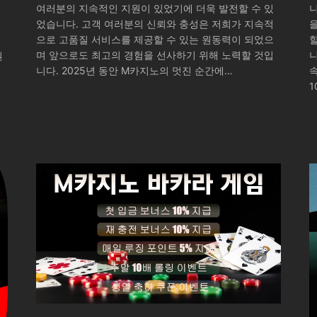
여러분의 지속적인 지원이 있었기에 더욱 발전할 수 있
었습니다. 고객 여러분의 신뢰와 충성은 저희가 지속적
으로 고품질 서비스를 제공할 수 있는 원동력이 되었으
며 앞으로도 최고의 경험을 선사하기 위해 노력할 것입
니
원
니다. 2025년 동안 M카지노의 멋진 순간에…
속
1