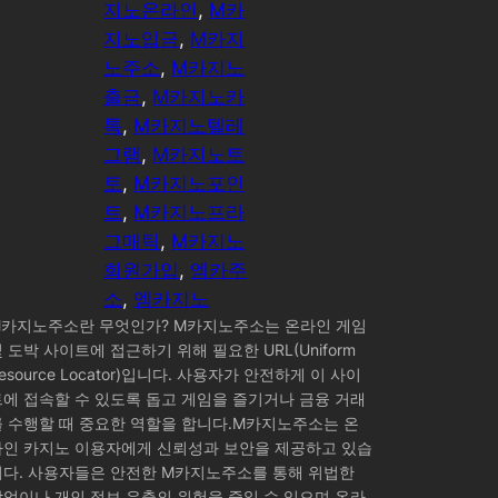
지노온라인
, 
M카
지노입금
, 
M카지
노주소
, 
M카지노
출금
, 
M카지노카
톡
, 
M카지노텔레
그램
, 
M카지노토
토
, 
M카지노포인
트
, 
M카지노프라
그매틱
, 
M카지노
회원가입
, 
엠카주
소
, 
엠카지노
M카지노주소란 무엇인가? M카지노주소는 온라인 게임
 도박 사이트에 접근하기 위해 필요한 URL(Uniform
esource Locator)입니다. 사용자가 안전하게 이 사이
트에 접속할 수 있도록 돕고 게임을 즐기거나 금융 거래
를 수행할 때 중요한 역할을 합니다.M카지노주소는 온
라인 카지노 이용자에게 신뢰성과 보안을 제공하고 있습
니다. 사용자들은 안전한 M카지노주소를 통해 위법한
작업이나 개인 정보 유출의 위험을 줄일 수 있으며 온라