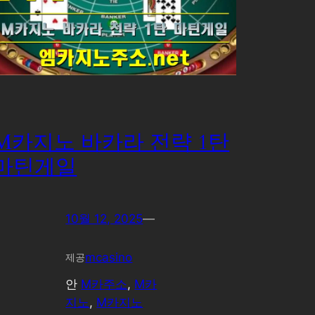
M카지노 바카라 전략 1탄
마틴게일
10월 12, 2025
—
mcasino
제공
안
M카주소
, 
M카
지노
, 
M카지노