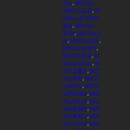
지노
, 
M카지노
10bet 스포츠
, 
M
카지노 친구추천
콤프
, 
M카지노
2026
, 
M카지노가
입
, 
M카지노게임
, 
M카지노도메인
, 
M카지노등급
, 
M
카지노라이브
, 
M
카지노롤링
, 
M카
지노먹튀
, 
M카지
노메신저
, 
M카지
노무료게임
, 
M카
지노바카라
, 
M카
지노블랙잭
, 
M카
지노블로그
, 
M카
지노사이트
, 
M카