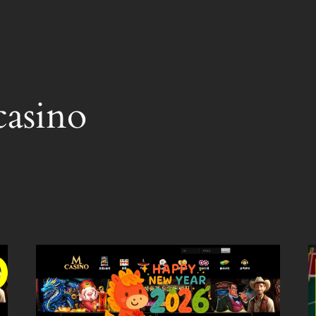
casino