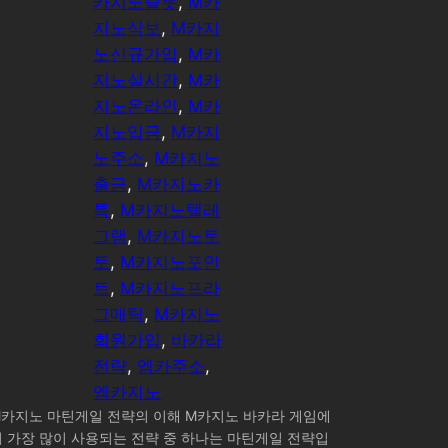
카지노슬롯
, 
M카
지노식보
, 
M카지
노신규가입
, 
M카
지노실시간
, 
M카
지노온라인
, 
M카
지노입금
, 
M카지
노주소
, 
M카지노
출금
, 
M카지노카
톡
, 
M카지노텔레
그램
, 
M카지노토
토
, 
M카지노포인
트
, 
M카지노프라
그매틱
, 
M카지노
회원가입
, 
바카라
전략
, 
엠카주소
, 
엠카지노
M카지노 마틴게일 전략의 이해 M카지노 바카라 게임에
서 가장 많이 사용되는 전략 중 하나는 마틴게일 전략입