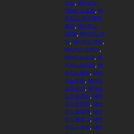
지노
, 
M카지노
10bet 스포츠
, 
M
카지노 친구추천
콤프
, 
M카지노
2026
, 
M카지노가
입
, 
M카지노게임
, 
M카지노도메인
, 
M카지노등급
, 
M
카지노라이브
, 
M
카지노롤링
, 
M카
지노먹튀
, 
M카지
노메신저
, 
M카지
노무료게임
, 
M카
지노바카라
, 
M카
지노블랙잭
, 
M카
지노블로그
, 
M카
지노사이트
, 
M카