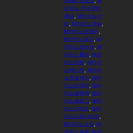
10bet 스포츠
, 
M
카지노 친구추천
콤프
, 
M카지노가
입
, 
M카지노게임
, 
M카지노도메인
, 
M카지노등급
, 
M
카지노라이브
, 
M
카지노롤링
, 
M카
지노먹튀
, 
M카지
노메신저
, 
M카지
노무료게임
, 
M카
지노바카라
, 
M카
지노블랙잭
, 
M카
지노블로그
, 
M카
지노사이트
, 
M카
지노사칭사이트
, 
M카지노소개
, 
M
카지노슬롯
, 
M카