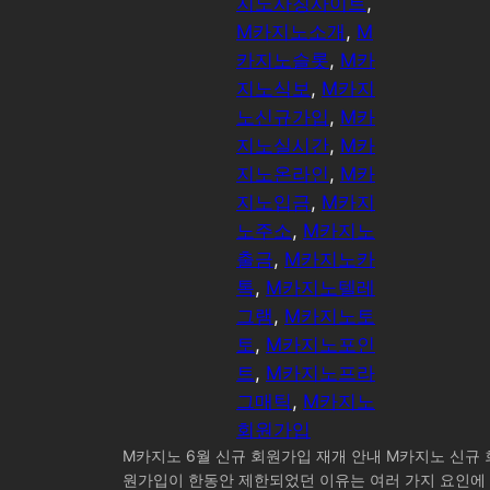
지노사칭사이트
, 
M카지노소개
, 
M
카지노슬롯
, 
M카
지노식보
, 
M카지
노신규가입
, 
M카
지노실시간
, 
M카
지노온라인
, 
M카
지노입금
, 
M카지
노주소
, 
M카지노
출금
, 
M카지노카
톡
, 
M카지노텔레
그램
, 
M카지노토
토
, 
M카지노포인
트
, 
M카지노프라
그매틱
, 
M카지노
회원가입
M카지노 6월 신규 회원가입 재개 안내 M카지노 신규 
원가입이 한동안 제한되었던 이유는 여러 가지 요인에