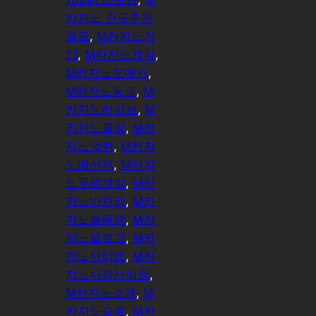
카지노 친구추천
콤프
, 
M카지노가
입
, 
M카지노게임
, 
M카지노도메인
, 
M카지노등급
, 
M
카지노라이브
, 
M
카지노롤링
, 
M카
지노먹튀
, 
M카지
노메신저
, 
M카지
노무료게임
, 
M카
지노바카라
, 
M카
지노블랙잭
, 
M카
지노블로그
, 
M카
지노사이트
, 
M카
지노사칭사이트
, 
M카지노소개
, 
M
카지노슬롯
, 
M카