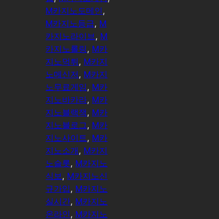
M카지노도메인
, 
M카지노등급
, 
M
카지노라이브
, 
M
카지노롤링
, 
M카
지노먹튀
, 
M카지
노메신저
, 
M카지
노무료게임
, 
M카
지노바카라
, 
M카
지노블랙잭
, 
M카
지노블로그
, 
M카
지노사이트
, 
M카
지노소개
, 
M카지
노슬롯
, 
M카지노
식보
, 
M카지노신
규가입
, 
M카지노
실시간
, 
M카지노
온라인
, 
M카지노