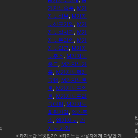
M카지노소개
, 
M
카지노슬롯
, 
M카
지노식보
, 
M카지
노신규가입
, 
M카
지노실시간
, 
M카
지노온라인
, 
M카
지노입금
, 
M카지
노주소
, 
M카지노
출금
, 
M카지노카
톡
, 
M카지노텔레
그램
, 
M카지노토
토
, 
M카지노포인
트
, 
M카지노프라
그매틱
, 
M카지노
회원가입
, 
엠카주
소
, 
엠카지노
, 
카
지노 게임
회
m카지노란 무엇인가? m카지노는 사용자에게 다양한 게