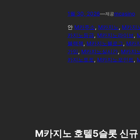
1월 30, 2026
—
mcasino
제공
안
M카주소
, 
M카지노
, 
M카지노
카지노등급
, 
M카지노라이브
, 
블랙잭
, 
M카지노블로그
, 
M카
가입
, 
M카지노실시간
, 
M카지
카지노토토
, 
M카지노포인트
, 
M카지노 호텔5슬롯 신규