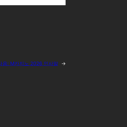
다음:
M카지노 2026 인사말
→