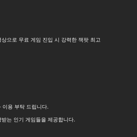
상으로 무료 게임 진입 시 강력한 잭팟 최고
 이용 부탁 드립니다.
사랑받는 인기 게임들을 제공합니다.