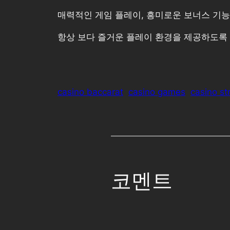
매력적인 게임 플레이, 흥미로운 보너스 기능
항상 보다 즐거운 플레이 환경을 제공하도록
casino baccarat
casino games
casino st
코멘트