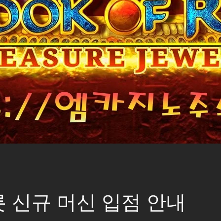
 신규 머신 입점 안내