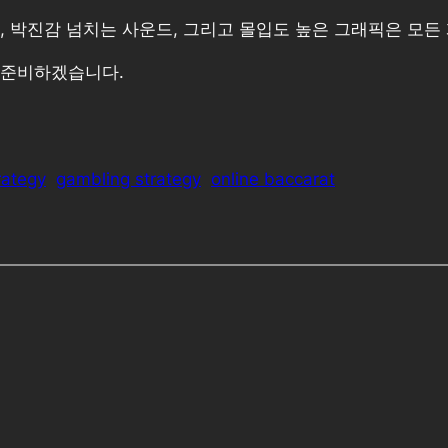
, 박진감 넘치는 사운드, 그리고 몰입도 높은 그래픽은 모든
 준비하겠습니다.
rategy
gambling strategy
online baccarat