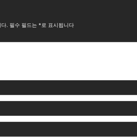
다.
필수 필드는
*
로 표시됩니다