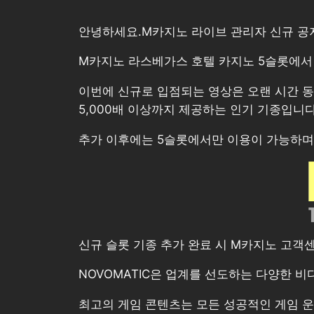
안녕하세요.M카지노 라이브 관리자 신규 공
M카지노 라스베가스 호텔 카지노 5슬롯에서 인
이번에 신규로 입점되는 영상은 오랜 시간 동
5,000배 이상까지 제공하는 인기 기종입니다
추가 이후에는 5슬롯에서만 이용이 가능하며
신규 슬롯 기종 추가 완료 시 M카지노 고객
NOVOMATIC은 업계를 선도하는 다양한 비
최고의 게임 콘텐츠는 모든 성공적인 게임 