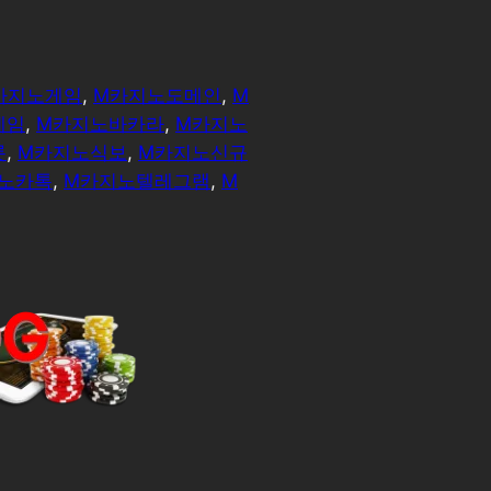
카지노게임
, 
M카지노도메인
, 
M
게임
, 
M카지노바카라
, 
M카지노
롯
, 
M카지노식보
, 
M카지노신규
노카톡
, 
M카지노텔레그램
, 
M