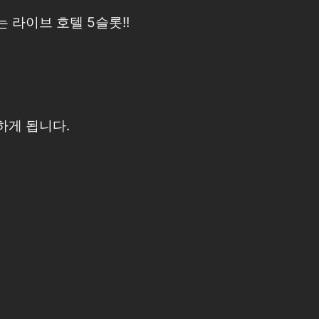
라이브 호텔 5슬롯!!
하게 됩니다.