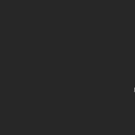
콘
텐
츠
로
바
로
가
기