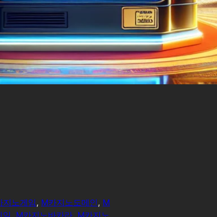
카지노게임
, 
M카지노도메인
, 
M
게임
, 
M카지노바카라
, 
M카지노