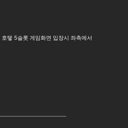
며 호텧 5슬롯 게임화면 입장시 좌측에서