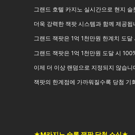
그랜드 호텔 카지노 실시간으로 현지 슬
더욱 강력한 잭팟 시스템과 함께 제공됩
그랜드 잭팟은 1억 1천만원 한계치 도달
그랜드 잭팟은 1억 1천만원 도달 시 1
이제 더 이상 랜덤으로 지정되지 않습니
잭팟의 한계점에 가까워질수록 당첨 기회
★M카지노 슬롯 잭팟 당첨 소식★