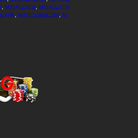
롯
, 
M카지노식보
, 
M카지노신규
노카톡
, 
M카지노텔레그램
, 
M