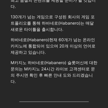
최고 품질의 콘덴츠를 제공할 준비가 될 것입니
다.
130개가 넘는 게임으로 구성된 회사의 게임 포
트폴리오를 통해 하바네로(Habanero)는 매달
새로운 타이틀을 출시합니다.
하바네로(Habanero)현재 60개가 넘는 온라인
카지노에 통합되어 있으며 20개 이상의 언어로
제공하고 있습니다.
M카지노 하바네로(Habanero) 슬롯머신에 대한
문의는 M카지노 24시간 라이브 고객센터로 문
의 주시면 확인 후 빠른 안내 도와 드리겠습니
다.