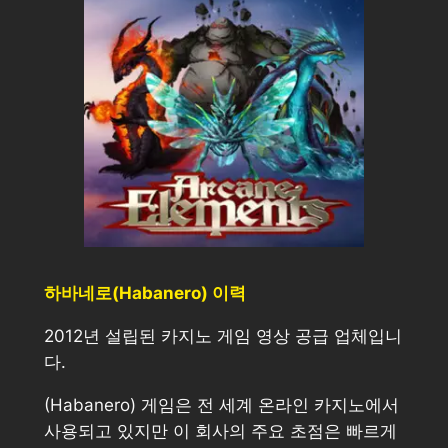
하바네로(Habanero) 이력
2012년 설립된 카지노 게임 영상 공급 업체입니
다.
(Habanero) 게임은 전 세계 온라인 카지노에서
사용되고 있지만 이 회사의 주요 초점은 빠르게