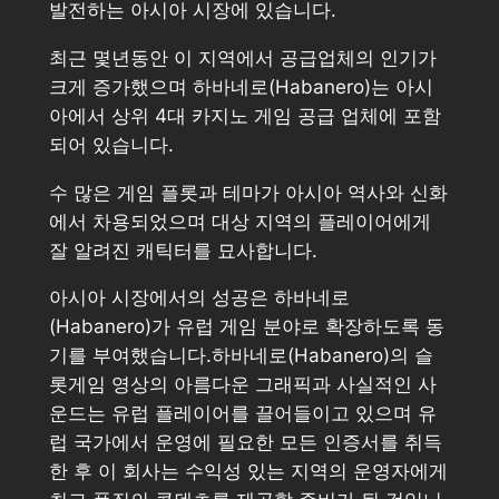
발전하는 아시아 시장에 있습니다.
최근 몇년동안 이 지역에서 공급업체의 인기가
크게 증가했으며 하바네로(Habanero)는 아시
아에서 상위 4대 카지노 게임 공급 업체에 포함
되어 있습니다.
수 많은 게임 플롯과 테마가 아시아 역사와 신화
에서 차용되었으며 대상 지역의 플레이어에게
잘 알려진 캐틱터를 묘사합니다.
아시아 시장에서의 성공은 하바네로
(Habanero)가 유럽 게임 분야로 확장하도록 동
기를 부여했습니다.하바네로(Habanero)의 슬
롯게임 영상의 아름다운 그래픽과 사실적인 사
운드는 유럽 플레이어를 끌어들이고 있으며 유
럽 국가에서 운영에 필요한 모든 인증서를 취득
한 후 이 회사는 수익성 있는 지역의 운영자에게