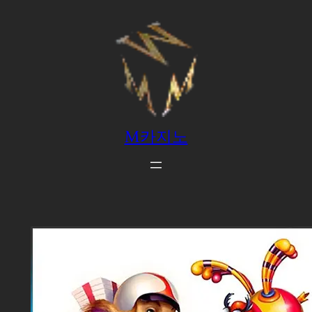
콘
텐
츠
로
바
로
가
M카지노
기