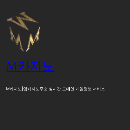
M카지노
M카지노|엠카지노주소 실시간 도메인 게임정보 서비스