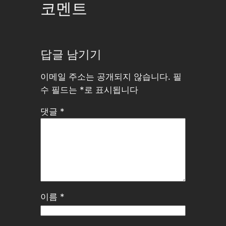
코멘트
답글 남기기
이메일 주소는 공개되지 않습니다.
필
수 필드는
*
로 표시됩니다
댓글
*
이름
*