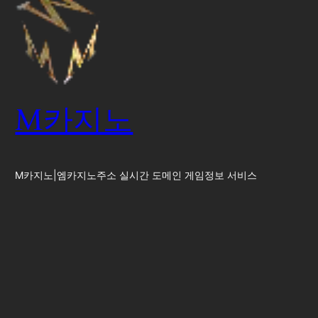
M카지노
M카지노|엠카지노주소 실시간 도메인 게임정보 서비스