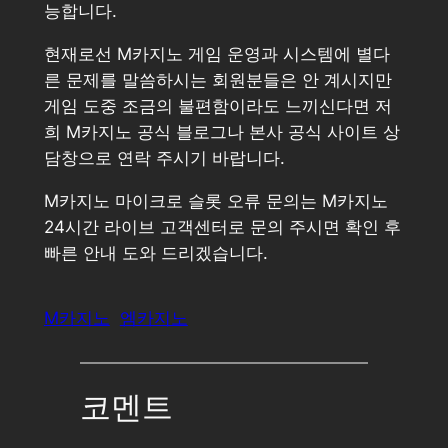
능합니다.
현재로선 M카지노 게임 운영과 시스템에 별다
른 문제를 말씀하시는 회원분들은 안 계시지만
게임 도중 조금의 불편함이라도 느끼신다면 저
희 M카지노 공식 블로그나 본사 공식 사이트 상
담창으로 연락 주시기 바랍니다.
M카지노 마이크로 슬롯 오류 문의는 M카지노
24시간 라이브 고객센터로 문의 주시면 확인 후
빠른 안내 도와 드리겠습니다.
M카지노
엠카지노
코멘트