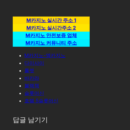
M카지노 실시간 주소 1
M카지노 실시간주소 2
M카지노 안전보증 업체
M카지노 커뮤니티 주소
M카지노-엠카지노
다이사이
룰렛
바카라
블랙잭
슬롯머신
호텔 5슬롯머신
답글 남기기