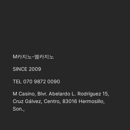
M카지노-엠카지노
SINCE 2009
TEL 070 9872 0090
M Casino, Blvr. Abelardo L. Rodríguez 15,
Cruz Gálvez, Centro, 83016 Hermosillo,
Son.,