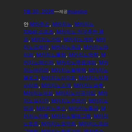
1월 30, 2026
—
mcasino
제공
안
M카주소
, 
M카지노
, 
M카지노
10bet 스포츠
, 
M카지노 친구추천 콤
프
, 
M카지노가입
, 
M카지노게임
, 
M카
지노도메인
, 
M카지노등급
, 
M카지노라
이브
, 
M카지노롤링
, 
M카지노먹튀
, 
M
카지노메신저
, 
M카지노무료게임
, 
M카
지노바카라
, 
M카지노블랙잭
, 
M카지노
블로그
, 
M카지노사이트
, 
M카지노사칭
사이트
, 
M카지노소개
, 
M카지노슬롯
, 
M카지노식보
, 
M카지노신규가입
, 
M카
지노실시간
, 
M카지노온라인
, 
M카지노
입금
, 
M카지노주소
, 
M카지노출금
, 
M
카지노카톡
, 
M카지노텔레그램
, 
M카지
노토토
, 
M카지노포인트
, 
M카지노프라
그매틱
, 
M카지노회원가입
, 
엠카주소
, 