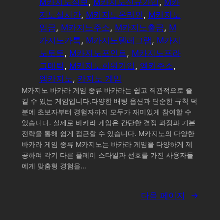
M카지노식보
, 
M카지노신규가입
, 
M카
지노실시간
, 
M카지노온라인
, 
M카지노
입금
, 
M카지노주소
, 
M카지노출금
, 
M
카지노카톡
, 
M카지노텔레그램
, 
M카지
노토토
, 
M카지노포인트
, 
M카지노프라
그매틱
, 
M카지노회원가입
, 
엠카주소
, 
엠카지노
, 
카지노 게임
M카지노 바카라 게임 종류 바카라는 쉽고 직관적으로 즐
길 수 있는 게임입니다.다양한 배팅 옵션과 단순한 규칙 덕
분에 초보자부터 경험자까지 모두가 재미있게 참여할 수
있습니다. 실제로 바카라 게임은 간단한 결정 과정과 기본
전략을 통해 쉽게 접근할 수 있습니다. M카지노의 다양한
바카라 게임 종류 M카지노는 바카라 게임을 다양하게 제
공하여 각기 다른 플레이 스타일과 선호를 가진 사용자들
에게 맞춤형 경험을…
다음 페이지
→