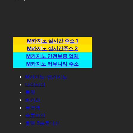
M카지노 실시간 주소 1
M카지노 실시간주소 2
M카지노 안전보증 업체
M카지노 커뮤니티 주소
M카지노-엠카지노
다이사이
룰렛
바카라
블랙잭
슬롯머신
호텔 5슬롯머신