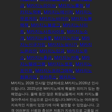
급
, 
M카지노라이브
, 
M카지노롤링
, 
M
카지노먹튀
, 
M카지노메신저
, 
M카지노
무료게임
, 
M카지노바카라
, 
M카지노블
랙잭
, 
M카지노블로그
, 
M카지노사이
트
, 
M카지노사칭사이트
, 
M카지노소
개
, 
M카지노슬롯
, 
M카지노식보
, 
M카
지노신규가입
, 
M카지노실시간
, 
M카지
노온라인
, 
M카지노입금
, 
M카지노주
소
, 
M카지노출금
, 
M카지노카톡
, 
M카
지노텔레그램
, 
M카지노토토
, 
M카지노
포인트
, 
M카지노프라그매틱
, 
M카지노
회원가입
, 
엠카주소
, 
엠카지노
M카지노 2026 인사말 안녕하세요.M카지노2026년 인사
드립니다. 2025년은 M카지노에게 특별한 의미가 있는 한
해였습니다. 올해 동안 많은 회원님들께서 저희 카지노를
찾아주셔서 진심으로 감사드립니다.M카지노는 여러분의
지속적인 지원이 있었기에 더욱 발전할 수 있었습니다. 고
객 여러분의 신뢰와 충성은 저희가 지속적으로 고품질 서