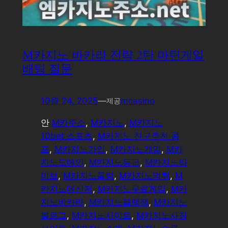
M카지노 바카라 전략 2탄 마틴게일
배팅 질문
10월 24, 2025
—
mcasino
제공
안
M카주소
, 
M카지노
, 
M카지노
10bet 스포츠
, 
M카지노 친구추천 콤
프
, 
M카지노가입
, 
M카지노게임
, 
M카
지노도메인
, 
M카지노등급
, 
M카지노라
이브
, 
M카지노롤링
, 
M카지노먹튀
, 
M
카지노메신저
, 
M카지노무료게임
, 
M카
지노바카라
, 
M카지노블랙잭
, 
M카지노
블로그
, 
M카지노사이트
, 
M카지노사칭