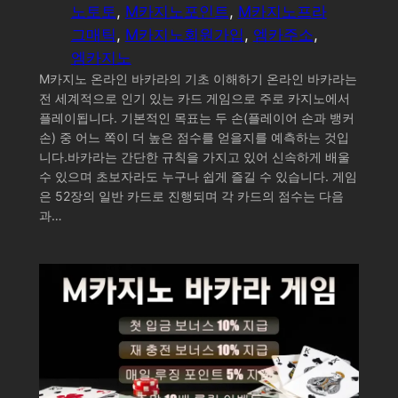
노토토
, 
M카지노포인트
, 
M카지노프라
그매틱
, 
M카지노회원가입
, 
엠카주소
, 
엠카지노
M카지노 온라인 바카라의 기초 이해하기 온라인 바카라는
전 세계적으로 인기 있는 카드 게임으로 주로 카지노에서
플레이됩니다. 기본적인 목표는 두 손(플레이어 손과 뱅커
손) 중 어느 쪽이 더 높은 점수를 얻을지를 예측하는 것입
니다.바카라는 간단한 규칙을 가지고 있어 신속하게 배울
수 있으며 초보자라도 누구나 쉽게 즐길 수 있습니다. 게임
은 52장의 일반 카드로 진행되며 각 카드의 점수는 다음
과…