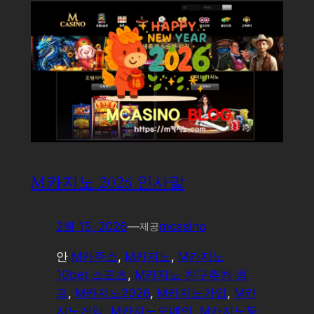
M카지노 2026 인사말
2월 15, 2026
—
mcasino
제공
안
M카주소
, 
M카지노
, 
M카지노
10bet 스포츠
, 
M카지노 친구추천 콤
프
, 
M카지노2026
, 
M카지노가입
, 
M카
지노게임
, 
M카지노도메인
, 
M카지노등