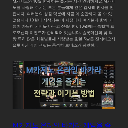
M카지노와 10월 함께하는 즐거운 시간 안녕하세요.M카지
노를 사랑해 주시는 모든 분들에게 깊은 감사의 인사를 전
합니다. 여러분의 성원 덕분에 지금 이 순간까지 올 수 있
었습니다.10월이 시작되는 이 시점에서 여러분과 함께 기
쁨이 가득한 시간을 나누고 싶습니다. 10월에는 특별한 프
로모션과 이벤트가 준비되어 있습니다. 슬롯머신의 꽃 잭
팟 특히 많은 회원님들께 사랑받는 호텔 5슬롯 진지바오시
슬롯머신 게임 잭팟은 풍성한 보너스와 짜릿한…
M카지노 온라인 바카라 게임을 즐