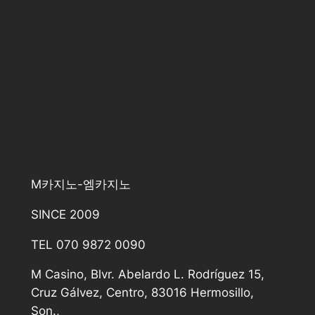
M카지노-엠카지노
SINCE 2009
TEL 070 9872 0090
M Casino, Blvr. Abelardo L. Rodríguez 15,
Cruz Gálvez, Centro, 83016 Hermosillo,
Son.,