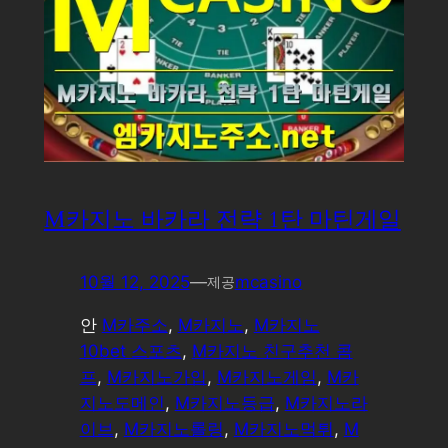
M카지노 바카라 전략 1탄 마틴게일
10월 12, 2025
—
mcasino
제공
안
M카주소
, 
M카지노
, 
M카지노
10bet 스포츠
, 
M카지노 친구추천 콤
프
, 
M카지노가입
, 
M카지노게임
, 
M카
지노도메인
, 
M카지노등급
, 
M카지노라
이브
, 
M카지노롤링
, 
M카지노먹튀
, 
M