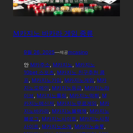
M카지노 바카라 게임 종류
9월 26, 2025
—
mcasino
제공
안
M카주소
, 
M카지노
, 
M카지노
10bet 스포츠
, 
M카지노 친구추천 콤
프
, 
M카지노가입
, 
M카지노게임
, 
M카
지노도메인
, 
M카지노등급
, 
M카지노라
이브
, 
M카지노롤링
, 
M카지노먹튀
, 
M
카지노메신저
, 
M카지노무료게임
, 
M카
지노바카라
, 
M카지노블랙잭
, 
M카지노
블로그
, 
M카지노사이트
, 
M카지노사칭
사이트
, 
M카지노소개
, 
M카지노슬롯
, 