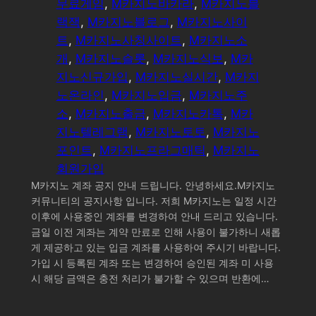
무료게임
, 
M카지노바카라
, 
M카지노블
랙잭
, 
M카지노블로그
, 
M카지노사이
트
, 
M카지노사칭사이트
, 
M카지노소
개
, 
M카지노슬롯
, 
M카지노식보
, 
M카
지노신규가입
, 
M카지노실시간
, 
M카지
노온라인
, 
M카지노입금
, 
M카지노주
소
, 
M카지노출금
, 
M카지노카톡
, 
M카
지노텔레그램
, 
M카지노토토
, 
M카지노
포인트
, 
M카지노프라그매틱
, 
M카지노
회원가입
M카지노 계좌 공지 안내 드립니다. 안녕하세요.M카지노
커뮤니티의 공지사항 입니다. 저희 M카지노는 일정 시간
이후에 사용중인 계좌를 변경하여 안내 드리고 있습니다.
금일 이전 계좌는 계약 만료로 인해 사용이 불가하니 새롭
게 제공하고 있는 입금 계좌를 사용하여 주시기 바랍니다.
가입 시 등록된 계좌 또는 변경하여 승인된 계좌 미 사용
시 해당 금액은 충전 처리가 불가할 수 있으며 반환에…