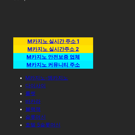
M카지노 실시간 주소 1
M카지노 실시간주소 2
M카지노 안전보증 업체
M카지노 커뮤니티 주소
M카지노-엠카지노
다이사이
룰렛
바카라
블랙잭
슬롯머신
호텔 5슬롯머신