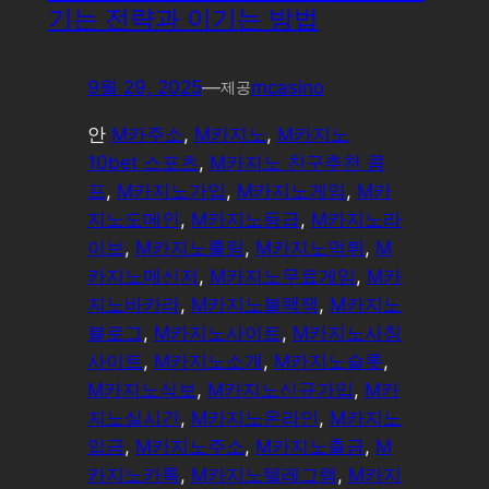
기는 전략과 이기는 방법
9월 29, 2025
—
mcasino
제공
안
M카주소
, 
M카지노
, 
M카지노
10bet 스포츠
, 
M카지노 친구추천 콤
프
, 
M카지노가입
, 
M카지노게임
, 
M카
지노도메인
, 
M카지노등급
, 
M카지노라
이브
, 
M카지노롤링
, 
M카지노먹튀
, 
M
카지노메신저
, 
M카지노무료게임
, 
M카
지노바카라
, 
M카지노블랙잭
, 
M카지노
블로그
, 
M카지노사이트
, 
M카지노사칭
사이트
, 
M카지노소개
, 
M카지노슬롯
, 
M카지노식보
, 
M카지노신규가입
, 
M카
지노실시간
, 
M카지노온라인
, 
M카지노
입금
, 
M카지노주소
, 
M카지노출금
, 
M
카지노카톡
, 
M카지노텔레그램
, 
M카지