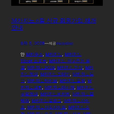
M카지노 6월 신규 회원가입 재개
안내
6월 5, 2026
—
mcasino
제공
안
M카주소
, 
M카지노
, 
M카지노
10bet 스포츠
, 
M카지노 친구추천 콤
프
, 
M카지노2026
, 
M카지노가입
, 
M카
지노게임
, 
M카지노도메인
, 
M카지노등
급
, 
M카지노라이브
, 
M카지노롤링
, 
M
카지노먹튀
, 
M카지노메신저
, 
M카지노
무료게임
, 
M카지노바카라
, 
M카지노블
랙잭
, 
M카지노블로그
, 
M카지노사이
트
, 
M카지노사칭사이트
, 
M카지노소
개
, 
M카지노슬롯
, 
M카지노식보
, 
M카