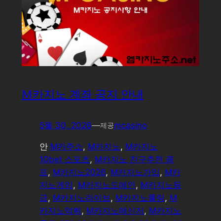
M카지노 계좌 공지 안내
5월 30, 2026
—
mcasino
제공
안
M카주소
, 
M카지노
, 
M카지노
10bet 스포츠
, 
M카지노 친구추천 콤
프
, 
M카지노2026
, 
M카지노가입
, 
M카
지노게임
, 
M카지노도메인
, 
M카지노등
급
, 
M카지노라이브
, 
M카지노롤링
, 
M
카지노먹튀
, 
M카지노메신저
, 
M카지노