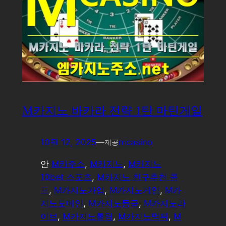
M카지노 바카라 전략 1탄 마틴게일
10월 12, 2025
—
mcasino
제공
안
M카주소
, 
M카지노
, 
M카지노
10bet 스포츠
, 
M카지노 친구추천 콤
프
, 
M카지노가입
, 
M카지노게임
, 
M카
지노도메인
, 
M카지노등급
, 
M카지노라
이브
, 
M카지노롤링
, 
M카지노먹튀
, 
M