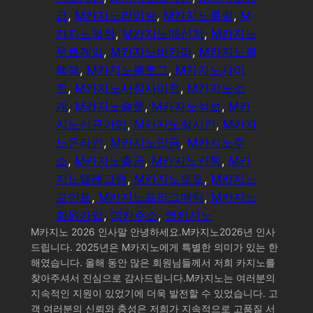
급
, 
M카지노라이브
, 
M카지노롤링
, 
M
카지노먹튀
, 
M카지노메신저
, 
M카지노
무료게임
, 
M카지노바카라
, 
M카지노블
랙잭
, 
M카지노블로그
, 
M카지노사이
트
, 
M카지노사칭사이트
, 
M카지노소
개
, 
M카지노슬롯
, 
M카지노식보
, 
M카
지노신규가입
, 
M카지노실시간
, 
M카지
노온라인
, 
M카지노입금
, 
M카지노주
소
, 
M카지노출금
, 
M카지노카톡
, 
M카
지노텔레그램
, 
M카지노토토
, 
M카지노
포인트
, 
M카지노프라그매틱
, 
M카지노
회원가입
, 
엠카주소
, 
엠카지노
M카지노 2026 인사말 안녕하세요.M카지노2026년 인사
드립니다. 2025년은 M카지노에게 특별한 의미가 있는 한
해였습니다. 올해 동안 많은 회원님들께서 저희 카지노를
찾아주셔서 진심으로 감사드립니다.M카지노는 여러분의
지속적인 지원이 있었기에 더욱 발전할 수 있었습니다. 고
객 여러분의 신뢰와 충성은 저희가 지속적으로 고품질 서