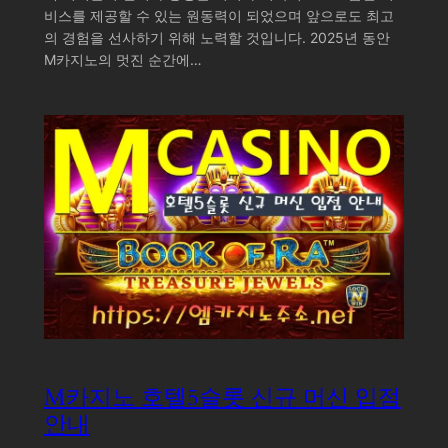
비스를 제공할 수 있는 원동력이 되었으며 앞으로도 최고
의 경험을 선사하기 위해 노력할 것입니다. 2025년 동안
M카지노의 멋진 순간에…
M카지노 호텔5슬롯 신규 머신 입점
안내