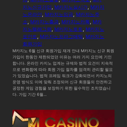
지노신규가입
, 
M카지노실시간
, 
M카지
노온라인
, 
M카지노입금
, 
M카지노주
소
, 
M카지노출금
, 
M카지노카톡
, 
M카
지노텔레그램
, 
M카지노토토
, 
M카지노
포인트
, 
M카지노프라그매틱
, 
M카지노
회원가입
M카지노 6월 신규 회원가입 재개 안내 M카지노 신규 회원
가입이 한동안 제한되었던 이유는 여러 가지 요인에 기인
합니다. 온라인 카지노 업계는 규제와 법적 요건이 지속적
으로 변화함에 따라 회원 가입 절차를 엄격히 관리할 필요
가 있었습니다. 법적 프레임 워크가 강화되면서 카지노의
운영 방식도 이에 맞춰 조정되어 신규 회원들의 안전하고
공정한 게임 경험을 보장하기 위한 필수적인 조치였습니
다. 가입 기간 6월…