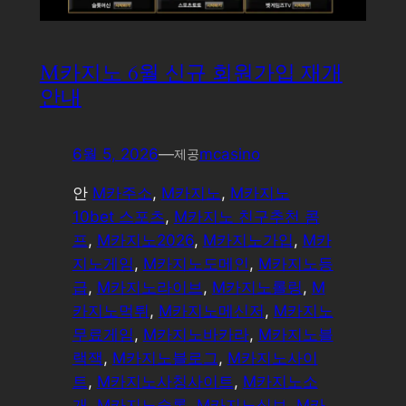
M카지노 6월 신규 회원가입 재개
안내
6월 5, 2026
—
mcasino
제공
안
M카주소
, 
M카지노
, 
M카지노
10bet 스포츠
, 
M카지노 친구추천 콤
프
, 
M카지노2026
, 
M카지노가입
, 
M카
지노게임
, 
M카지노도메인
, 
M카지노등
급
, 
M카지노라이브
, 
M카지노롤링
, 
M
카지노먹튀
, 
M카지노메신저
, 
M카지노
무료게임
, 
M카지노바카라
, 
M카지노블
랙잭
, 
M카지노블로그
, 
M카지노사이
트
, 
M카지노사칭사이트
, 
M카지노소
개
, 
M카지노슬롯
, 
M카지노식보
, 
M카