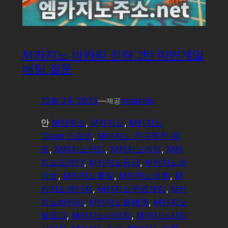
M카지노 바카라 전략 2탄 마틴게일
배팅 질문
10월 24, 2025
—
mcasino
제공
안
M카주소
, 
M카지노
, 
M카지노
10bet 스포츠
, 
M카지노 친구추천 콤
프
, 
M카지노가입
, 
M카지노게임
, 
M카
지노도메인
, 
M카지노등급
, 
M카지노라
이브
, 
M카지노롤링
, 
M카지노먹튀
, 
M
카지노메신저
, 
M카지노무료게임
, 
M카
지노바카라
, 
M카지노블랙잭
, 
M카지노
블로그
, 
M카지노사이트
, 
M카지노사칭