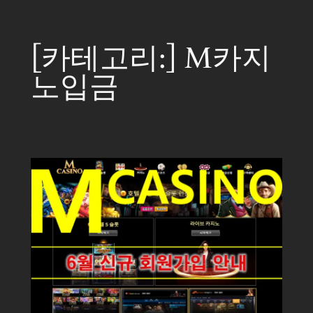
콘
[카테고리:]
M카지
텐
츠
노입금
로
바
로
가
기