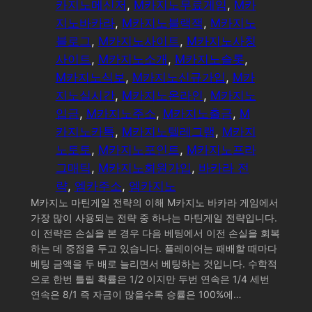
카지노메신저
, 
M카지노무료게임
, 
M카
지노바카라
, 
M카지노블랙잭
, 
M카지노
블로그
, 
M카지노사이트
, 
M카지노사칭
사이트
, 
M카지노소개
, 
M카지노슬롯
, 
M카지노식보
, 
M카지노신규가입
, 
M카
지노실시간
, 
M카지노온라인
, 
M카지노
입금
, 
M카지노주소
, 
M카지노출금
, 
M
카지노카톡
, 
M카지노텔레그램
, 
M카지
노토토
, 
M카지노포인트
, 
M카지노프라
그매틱
, 
M카지노회원가입
, 
바카라 전
략
, 
엠카주소
, 
엠카지노
M카지노 마틴게일 전략의 이해 M카지노 바카라 게임에서
가장 많이 사용되는 전략 중 하나는 마틴게일 전략입니다.
이 전략은 손실을 본 경우 다음 베팅에서 이전 손실을 회복
하는 데 중점을 두고 있습니다. 플레이어는 패배할 때마다
베팅 금액을 두 배로 늘리면서 베팅하는 것입니다. 수학적
으로 한번 틀릴 확률은 1/2 이지만 두번 연속은 1/4 세번
연속은 8/1 즉 자금이 많을수록 승률은 100%에…