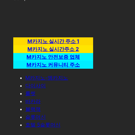
M카지노 실시간 주소 1
M카지노 실시간주소 2
M카지노 안전보증 업체
M카지노 커뮤니티 주소
M카지노-엠카지노
다이사이
룰렛
바카라
블랙잭
슬롯머신
호텔 5슬롯머신