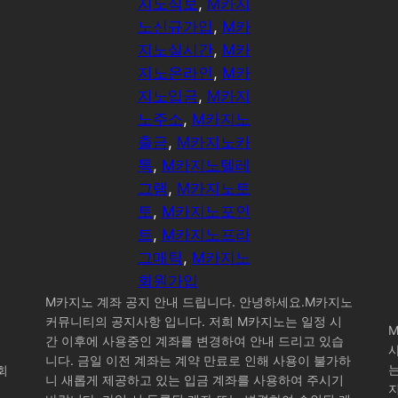
지노식보
, 
M카지
노신규가입
, 
M카
지노실시간
, 
M카
지노온라인
, 
M카
지노입금
, 
M카지
노주소
, 
M카지노
출금
, 
M카지노카
톡
, 
M카지노텔레
그램
, 
M카지노토
토
, 
M카지노포인
트
, 
M카지노프라
그매틱
, 
M카지노
회원가입
M카지노 계좌 공지 안내 드립니다. 안녕하세요.M카지노
커뮤니티의 공지사항 입니다. 저희 M카지노는 일정 시
간 이후에 사용중인 계좌를 변경하여 안내 드리고 있습
니다. 금일 이전 계좌는 계약 만료로 인해 사용이 불가하
회
니 새롭게 제공하고 있는 입금 계좌를 사용하여 주시기