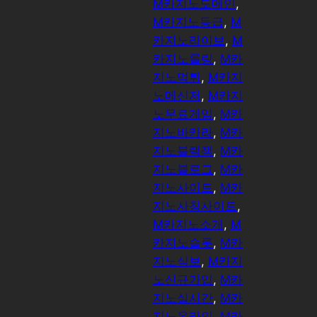
M카지노도메인
, 
M카지노등급
, 
M
카지노라이브
, 
M
카지노롤링
, 
M카
지노먹튀
, 
M카지
노메신저
, 
M카지
노무료게임
, 
M카
지노바카라
, 
M카
지노블랙잭
, 
M카
지노블로그
, 
M카
지노사이트
, 
M카
지노사칭사이트
, 
M카지노소개
, 
M
카지노슬롯
, 
M카
지노식보
, 
M카지
노신규가입
, 
M카
지노실시간
, 
M카
지노온라인
, 
M카