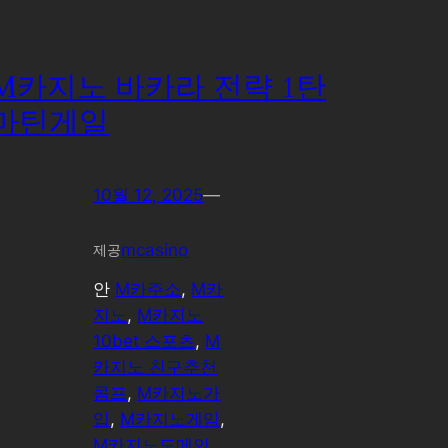
M카지노 바카라 전략 1탄
마틴게일
10월 12, 2025
—
mcasino
제공
안
M카주소
, 
M카
지노
, 
M카지노
10bet 스포츠
, 
M
카지노 친구추천
콤프
, 
M카지노가
입
, 
M카지노게임
, 
M카지노도메인
, 