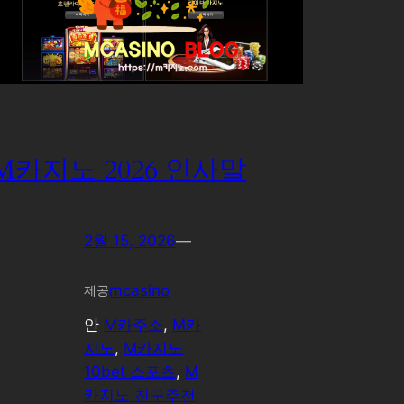
M카지노 2026 인사말
2월 15, 2026
—
mcasino
제공
안
M카주소
, 
M카
지노
, 
M카지노
10bet 스포츠
, 
M
카지노 친구추천