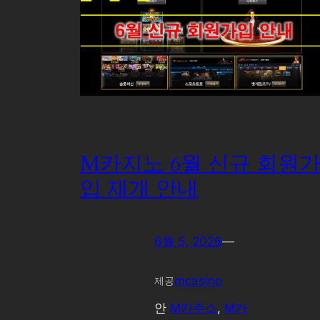
M카지노 6월 신규 회원
입 재개 안내
6월 5, 2026
—
mcasino
제공
안
M카주소
, 
M카