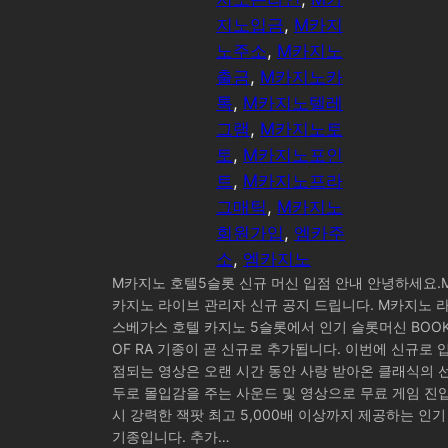
지노입금
, 
M카지
노주소
, 
M카지노
출금
, 
M카지노카
톡
, 
M카지노텔레
그램
, 
M카지노토
토
, 
M카지노포인
트
, 
M카지노프라
그매틱
, 
M카지노
회원가입
, 
엠카주
소
, 
엠카지노
M카지노 호텔5슬롯 신규 머신 입점 안내 안녕하세요.
카지노 라이브 관리자 신규 공지 드립니다. M카지노 
스베가스 호텔 카지노 5슬롯에서 인기 슬롯머신 BOO
OF RA 기종이 곧 신규로 추가됩니다. 이번에 신규로 
점되는 영상은 오랜 시간 동안 사랑 받아온 클래식의 
두로 몰입감을 주는 사운드 및 영상으로 무료 게임 진
시 강력한 잭팟 최고 5,000배 이상까지 제공하는 인기
기종입니다. 추가…