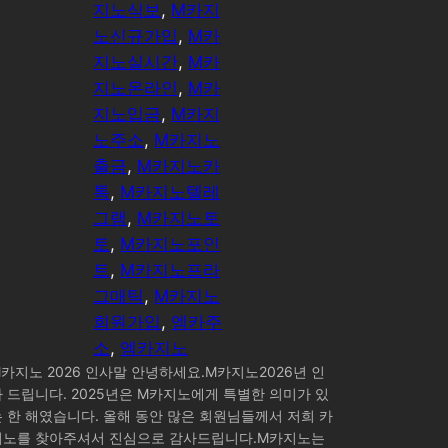
지노식보
, 
M카지
노신규가입
, 
M카
지노실시간
, 
M카
지노온라인
, 
M카
지노입금
, 
M카지
노주소
, 
M카지노
출금
, 
M카지노카
톡
, 
M카지노텔레
그램
, 
M카지노토
토
, 
M카지노포인
트
, 
M카지노프라
그매틱
, 
M카지노
회원가입
, 
엠카주
소
, 
엠카지노
M카지노 2026 인사말 안녕하세요.M카지노2026년 인
사 드립니다. 2025년은 M카지노에게 특별한 의미가 있
는 한 해였습니다. 올해 동안 많은 회원님들께서 저희 카
지노를 찾아주셔서 진심으로 감사드립니다.M카지노는