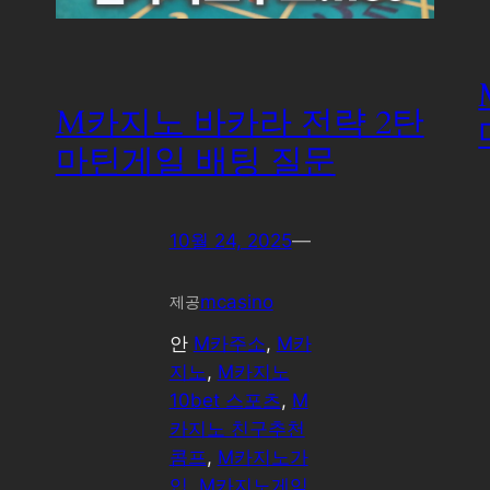
M카지노 바카라 전략 2탄
마틴게일 배팅 질문
10월 24, 2025
—
mcasino
제공
안
M카주소
, 
M카
지노
, 
M카지노
10bet 스포츠
, 
M
카지노 친구추천
콤프
, 
M카지노가
입
, 
M카지노게임
, 