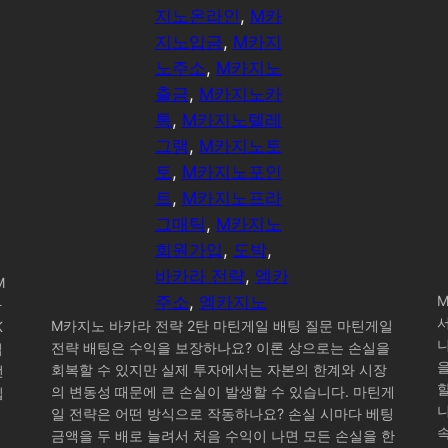
지노온라인
, 
M카
지노입금
, 
M카지
노주소
, 
M카지노
출금
, 
M카지노카
톡
, 
M카지노텔레
그램
, 
M카지노토
토
, 
M카지노포인
트
, 
M카지노프라
그매틱
, 
M카지노
회원가입
, 
도박
, 
바카라 전략
, 
엠카
M
주소
, 
엠카지노
라
M카지노 바카라 전략 2탄 마틴게일 배팅 질문 마틴게일
K
전략 배팅은 수익을 보장하나요? 이론 상으로는 손실을
입
회복할 수 있지만 실제 투자에서는 자본의 한계와 시장
선
의 변동성 때문에 큰 손실이 발생할 수 있습니다. 마틴게
입
니
일 전략은 어떤 방식으로 작동하나요? 손실 시마다 베팅
속
금액을 두 배로 늘려서 처음 수익이 나면 모든 손실을 한