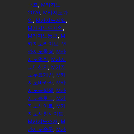
콤프
, 
M카지노
2026
, 
M카지노가
입
, 
M카지노게임
, 
M카지노도메인
, 
M카지노등급
, 
M
카지노라이브
, 
M
카지노롤링
, 
M카
지노먹튀
, 
M카지
노메신저
, 
M카지
노무료게임
, 
M카
지노바카라
, 
M카
지노블랙잭
, 
M카
지노블로그
, 
M카
지노사이트
, 
M카
지노사칭사이트
, 
M카지노소개
, 
M
카지노슬롯
, 
M카