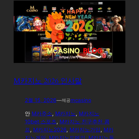
M카지노 2026 인사말
2월 15, 2026
—
mcasino
제공
안
M카주소
, 
M카지노
, 
M카지노
10bet 스포츠
, 
M카지노 친구추천 콤
프
, 
M카지노2026
, 
M카지노가입
, 
M카
지노게임
, 
M카지노도메인
, 
M카지노등