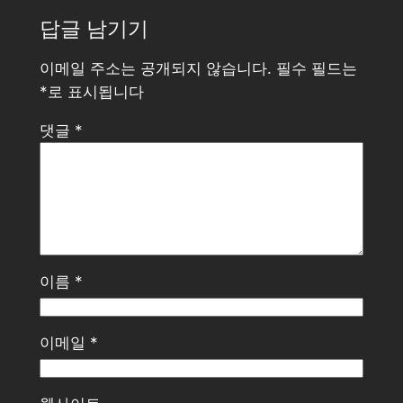
답글 남기기
이메일 주소는 공개되지 않습니다.
필수 필드는
*
로 표시됩니다
댓글
*
이름
*
이메일
*