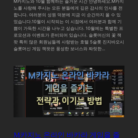
M카지노와 10월 함께하는 즐거운 시간 안녕하세요.M카지
노를 사랑해 주시는 모든 분들에게 깊은 감사의 인사를 전
합니다. 여러분의 성원 덕분에 지금 이 순간까지 올 수 있
었습니다.10월이 시작되는 이 시점에서 여러분과 함께 기
쁨이 가득한 시간을 나누고 싶습니다. 10월에는 특별한 프
로모션과 이벤트가 준비되어 있습니다. 슬롯머신의 꽃 잭
팟 특히 많은 회원님들께 사랑받는 호텔 5슬롯 진지바오시
슬롯머신 게임 잭팟은 풍성한 보너스와 짜릿한…
M카지노 온라인 바카라 게임을 즐