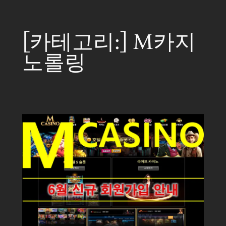
콘
[카테고리:]
M카지
텐
츠
노롤링
로
바
로
가
기