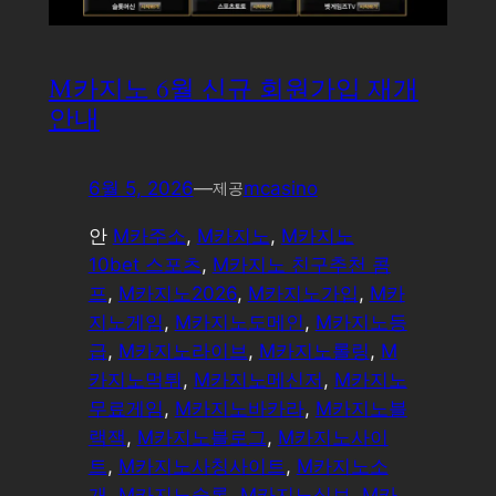
M카지노 6월 신규 회원가입 재개
안내
6월 5, 2026
—
mcasino
제공
안
M카주소
, 
M카지노
, 
M카지노
10bet 스포츠
, 
M카지노 친구추천 콤
프
, 
M카지노2026
, 
M카지노가입
, 
M카
지노게임
, 
M카지노도메인
, 
M카지노등
급
, 
M카지노라이브
, 
M카지노롤링
, 
M
카지노먹튀
, 
M카지노메신저
, 
M카지노
무료게임
, 
M카지노바카라
, 
M카지노블
랙잭
, 
M카지노블로그
, 
M카지노사이
트
, 
M카지노사칭사이트
, 
M카지노소
개
, 
M카지노슬롯
, 
M카지노식보
, 
M카