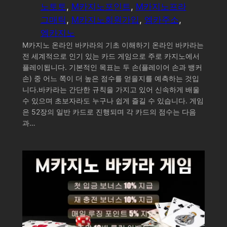
노토토
, 
M카지노포인트
, 
M카지노프라
그매틱
, 
M카지노회원가입
, 
엠카주소
, 
엠카지노
M카지노 온라인 바카라의 기초 이해하기 온라인 바카라는
전 세계적으로 인기 있는 카드 게임으로 주로 카지노에서
플레이됩니다. 기본적인 목표는 두 손(플레이어 손과 뱅커
손) 중 어느 쪽이 더 높은 점수를 얻을지를 예측하는 것입
니다.바카라는 간단한 규칙을 가지고 있어 신속하게 배울
수 있으며 초보자라도 누구나 쉽게 즐길 수 있습니다. 게임
은 52장의 일반 카드로 진행되며 각 카드의 점수는 다음
과…