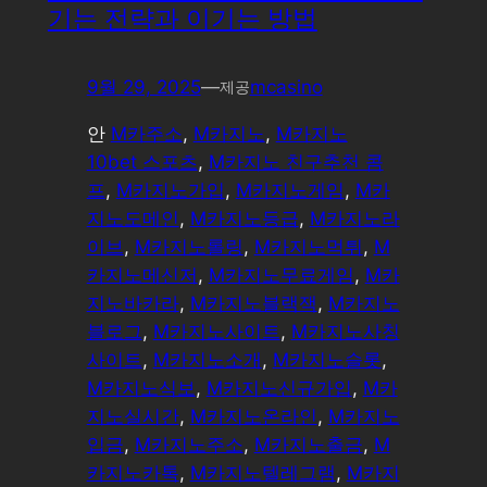
기는 전략과 이기는 방법
9월 29, 2025
—
mcasino
제공
안
M카주소
, 
M카지노
, 
M카지노
10bet 스포츠
, 
M카지노 친구추천 콤
프
, 
M카지노가입
, 
M카지노게임
, 
M카
지노도메인
, 
M카지노등급
, 
M카지노라
이브
, 
M카지노롤링
, 
M카지노먹튀
, 
M
카지노메신저
, 
M카지노무료게임
, 
M카
지노바카라
, 
M카지노블랙잭
, 
M카지노
블로그
, 
M카지노사이트
, 
M카지노사칭
사이트
, 
M카지노소개
, 
M카지노슬롯
, 
M카지노식보
, 
M카지노신규가입
, 
M카
지노실시간
, 
M카지노온라인
, 
M카지노
입금
, 
M카지노주소
, 
M카지노출금
, 
M
카지노카톡
, 
M카지노텔레그램
, 
M카지