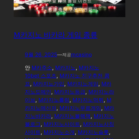
M카지노 바카라 게임 종류
9월 26, 2025
—
mcasino
제공
안
M카주소
, 
M카지노
, 
M카지노
10bet 스포츠
, 
M카지노 친구추천 콤
프
, 
M카지노가입
, 
M카지노게임
, 
M카
지노도메인
, 
M카지노등급
, 
M카지노라
이브
, 
M카지노롤링
, 
M카지노먹튀
, 
M
카지노메신저
, 
M카지노무료게임
, 
M카
지노바카라
, 
M카지노블랙잭
, 
M카지노
블로그
, 
M카지노사이트
, 
M카지노사칭
사이트
, 
M카지노소개
, 
M카지노슬롯
, 