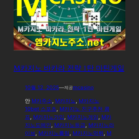
M카지노 바카라 전략 1탄 마틴게일
10월 12, 2025
—
mcasino
제공
안
M카주소
, 
M카지노
, 
M카지노
10bet 스포츠
, 
M카지노 친구추천 콤
프
, 
M카지노가입
, 
M카지노게임
, 
M카
지노도메인
, 
M카지노등급
, 
M카지노라
이브
, 
M카지노롤링
, 
M카지노먹튀
, 
M