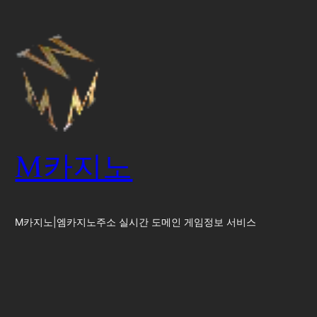
M카지노
M카지노|엠카지노주소 실시간 도메인 게임정보 서비스