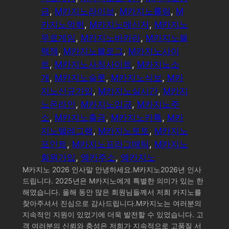
급
, 
M카지노라이브
, 
M카지노롤링
, 
M
카지노먹튀
, 
M카지노메신저
, 
M카지노
무료게임
, 
M카지노바카라
, 
M카지노블
랙잭
, 
M카지노블로그
, 
M카지노사이
트
, 
M카지노사칭사이트
, 
M카지노소
개
, 
M카지노슬롯
, 
M카지노식보
, 
M카
지노신규가입
, 
M카지노실시간
, 
M카지
노온라인
, 
M카지노입금
, 
M카지노주
소
, 
M카지노출금
, 
M카지노카톡
, 
M카
지노텔레그램
, 
M카지노토토
, 
M카지노
포인트
, 
M카지노프라그매틱
, 
M카지노
회원가입
, 
엠카주소
, 
엠카지노
M카지노 2026 인사말 안녕하세요.M카지노2026년 인사
드립니다. 2025년은 M카지노에게 특별한 의미가 있는 한
해였습니다. 올해 동안 많은 회원님들께서 저희 카지노를
찾아주셔서 진심으로 감사드립니다.M카지노는 여러분의
지속적인 지원이 있었기에 더욱 발전할 수 있었습니다. 고
객 여러분의 신뢰와 충성은 저희가 지속적으로 고품질 서