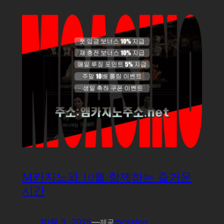
M카지노와 10월 함께하는 즐거운
시간
10월 3, 2025
—
mcasino
제공