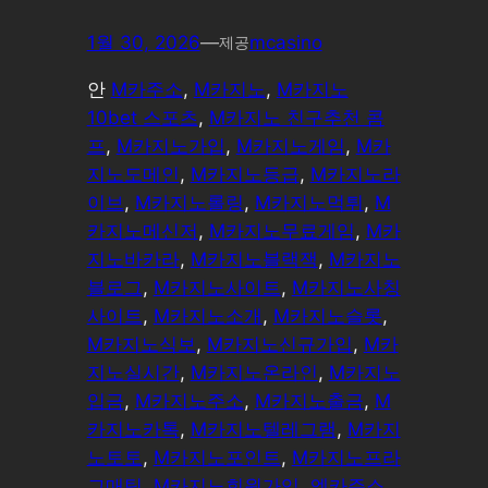
1월 30, 2026
—
mcasino
제공
안
M카주소
, 
M카지노
, 
M카지노
10bet 스포츠
, 
M카지노 친구추천 콤
프
, 
M카지노가입
, 
M카지노게임
, 
M카
지노도메인
, 
M카지노등급
, 
M카지노라
이브
, 
M카지노롤링
, 
M카지노먹튀
, 
M
카지노메신저
, 
M카지노무료게임
, 
M카
지노바카라
, 
M카지노블랙잭
, 
M카지노
블로그
, 
M카지노사이트
, 
M카지노사칭
사이트
, 
M카지노소개
, 
M카지노슬롯
, 
M카지노식보
, 
M카지노신규가입
, 
M카
지노실시간
, 
M카지노온라인
, 
M카지노
입금
, 
M카지노주소
, 
M카지노출금
, 
M
카지노카톡
, 
M카지노텔레그램
, 
M카지
노토토
, 
M카지노포인트
, 
M카지노프라
그매틱
, 
M카지노회원가입
, 
엠카주소
, 