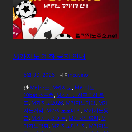
M카지노 계좌 공지 안내
5월 30, 2026
—
mcasino
제공
안
M카주소
, 
M카지노
, 
M카지노
10bet 스포츠
, 
M카지노 친구추천 콤
프
, 
M카지노2026
, 
M카지노가입
, 
M카
지노게임
, 
M카지노도메인
, 
M카지노등
급
, 
M카지노라이브
, 
M카지노롤링
, 
M
카지노먹튀
, 
M카지노메신저
, 
M카지노