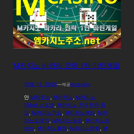
M카지노 바카라 전략 1탄 마틴게일
10월 12, 2025
—
mcasino
제공
안
M카주소
, 
M카지노
, 
M카지노
10bet 스포츠
, 
M카지노 친구추천 콤
프
, 
M카지노가입
, 
M카지노게임
, 
M카
지노도메인
, 
M카지노등급
, 
M카지노라
이브
, 
M카지노롤링
, 
M카지노먹튀
, 
M