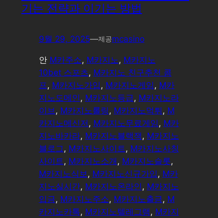
기는 전략과 이기는 방법
9월 29, 2025
—
mcasino
제공
안
M카주소
, 
M카지노
, 
M카지노
10bet 스포츠
, 
M카지노 친구추천 콤
프
, 
M카지노가입
, 
M카지노게임
, 
M카
지노도메인
, 
M카지노등급
, 
M카지노라
이브
, 
M카지노롤링
, 
M카지노먹튀
, 
M
카지노메신저
, 
M카지노무료게임
, 
M카
지노바카라
, 
M카지노블랙잭
, 
M카지노
블로그
, 
M카지노사이트
, 
M카지노사칭
사이트
, 
M카지노소개
, 
M카지노슬롯
, 
M카지노식보
, 
M카지노신규가입
, 
M카
지노실시간
, 
M카지노온라인
, 
M카지노
입금
, 
M카지노주소
, 
M카지노출금
, 
M
카지노카톡
, 
M카지노텔레그램
, 
M카지