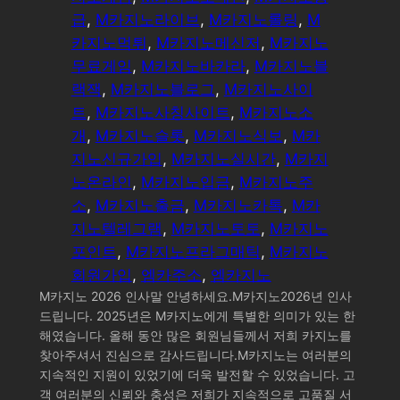
급
, 
M카지노라이브
, 
M카지노롤링
, 
M
카지노먹튀
, 
M카지노메신저
, 
M카지노
무료게임
, 
M카지노바카라
, 
M카지노블
랙잭
, 
M카지노블로그
, 
M카지노사이
트
, 
M카지노사칭사이트
, 
M카지노소
개
, 
M카지노슬롯
, 
M카지노식보
, 
M카
지노신규가입
, 
M카지노실시간
, 
M카지
노온라인
, 
M카지노입금
, 
M카지노주
소
, 
M카지노출금
, 
M카지노카톡
, 
M카
지노텔레그램
, 
M카지노토토
, 
M카지노
포인트
, 
M카지노프라그매틱
, 
M카지노
회원가입
, 
엠카주소
, 
엠카지노
M카지노 2026 인사말 안녕하세요.M카지노2026년 인사
드립니다. 2025년은 M카지노에게 특별한 의미가 있는 한
해였습니다. 올해 동안 많은 회원님들께서 저희 카지노를
찾아주셔서 진심으로 감사드립니다.M카지노는 여러분의
지속적인 지원이 있었기에 더욱 발전할 수 있었습니다. 고
객 여러분의 신뢰와 충성은 저희가 지속적으로 고품질 서