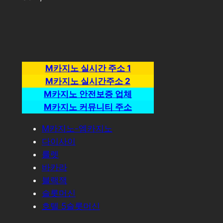
M카지노 실시간 주소 1
M카지노 실시간주소 2
M카지노 안전보증 업체
M카지노 커뮤니티 주소
M카지노-엠카지노
다이사이
룰렛
바카라
블랙잭
슬롯머신
호텔 5슬롯머신