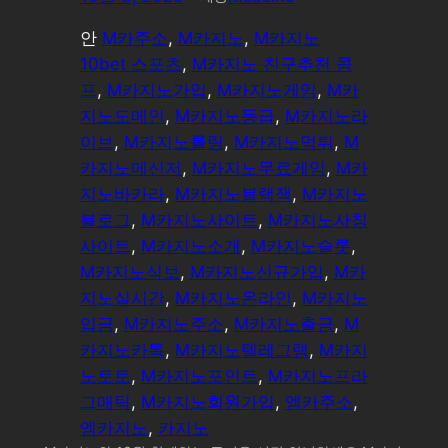
안
M카주소
, 
M카지노
, 
M카지노
10bet 스포츠
, 
M카지노 친구추천 콤
프
, 
M카지노가입
, 
M카지노게임
, 
M카
지노도메인
, 
M카지노등급
, 
M카지노라
이브
, 
M카지노롤링
, 
M카지노먹튀
, 
M
카지노메신저
, 
M카지노무료게임
, 
M카
지노바카라
, 
M카지노블랙잭
, 
M카지노
블로그
, 
M카지노사이트
, 
M카지노사칭
사이트
, 
M카지노소개
, 
M카지노슬롯
, 
M카지노식보
, 
M카지노신규가입
, 
M카
지노실시간
, 
M카지노온라인
, 
M카지노
입금
, 
M카지노주소
, 
M카지노출금
, 
M
카지노카톡
, 
M카지노텔레그램
, 
M카지
노토토
, 
M카지노포인트
, 
M카지노프라
그매틱
, 
M카지노회원가입
, 
엠카주소
, 
엠카지노
, 
카지노