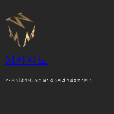
M카지노
M카지노|엠카지노주소 실시간 도메인 게임정보 서비스