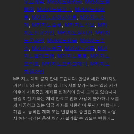
무료게임
, 
M카지노바카라
, 
M카지노블
랙잭
, 
M카지노블로그
, 
M카지노사이
트
, 
M카지노사칭사이트
, 
M카지노소
개
, 
M카지노슬롯
, 
M카지노식보
, 
M카
지노신규가입
, 
M카지노실시간
, 
M카지
노온라인
, 
M카지노입금
, 
M카지노주
소
, 
M카지노출금
, 
M카지노카톡
, 
M카
지노텔레그램
, 
M카지노토토
, 
M카지노
포인트
, 
M카지노프라그매틱
, 
M카지노
회원가입
M카지노 계좌 공지 안내 드립니다. 안녕하세요.M카지노
커뮤니티의 공지사항 입니다. 저희 M카지노는 일정 시간
이후에 사용중인 계좌를 변경하여 안내 드리고 있습니다.
금일 이전 계좌는 계약 만료로 인해 사용이 불가하니 새롭
게 제공하고 있는 입금 계좌를 사용하여 주시기 바랍니다.
가입 시 등록된 계좌 또는 변경하여 승인된 계좌 미 사용
시 해당 금액은 충전 처리가 불가할 수 있으며 반환에…