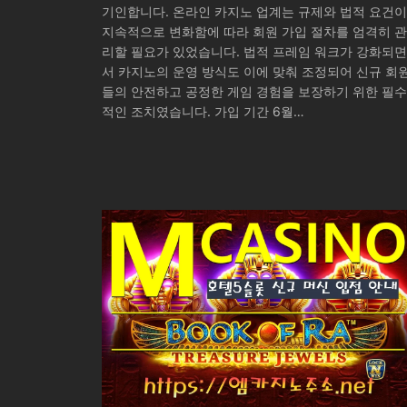
기인합니다. 온라인 카지노 업계는 규제와 법적 요건이
지속적으로 변화함에 따라 회원 가입 절차를 엄격히 관
리할 필요가 있었습니다. 법적 프레임 워크가 강화되면
서 카지노의 운영 방식도 이에 맞춰 조정되어 신규 회
들의 안전하고 공정한 게임 경험을 보장하기 위한 필수
적인 조치였습니다. 가입 기간 6월…