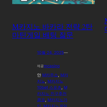
M카지노 바카라 전략 2탄
마틴게일 배팅 질문
10월 24, 2025
—
mcasino
제공
안
M카주소
, 
M카
지노
, 
M카지노
10bet 스포츠
, 
M
카지노 친구추천
콤프
, 
M카지노가
입
, 
M카지노게임
, 