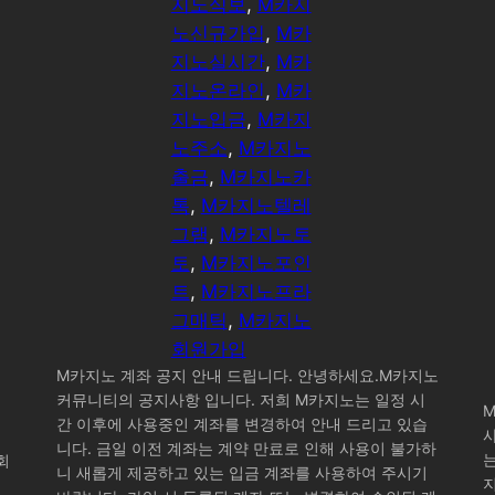
지노식보
, 
M카지
노신규가입
, 
M카
지노실시간
, 
M카
지노온라인
, 
M카
지노입금
, 
M카지
노주소
, 
M카지노
출금
, 
M카지노카
톡
, 
M카지노텔레
그램
, 
M카지노토
토
, 
M카지노포인
트
, 
M카지노프라
그매틱
, 
M카지노
회원가입
M카지노 계좌 공지 안내 드립니다. 안녕하세요.M카지노
커뮤니티의 공지사항 입니다. 저희 M카지노는 일정 시
간 이후에 사용중인 계좌를 변경하여 안내 드리고 있습
니다. 금일 이전 계좌는 계약 만료로 인해 사용이 불가하
회
니 새롭게 제공하고 있는 입금 계좌를 사용하여 주시기