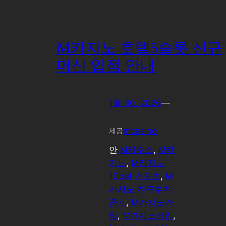
M카지노 호텔5슬롯 신규
머신 입점 안내
1월 30, 2026
—
mcasino
제공
안
M카주소
, 
M카
지노
, 
M카지노
10bet 스포츠
, 
M
카지노 친구추천
콤프
, 
M카지노가
입
, 
M카지노게임
, 