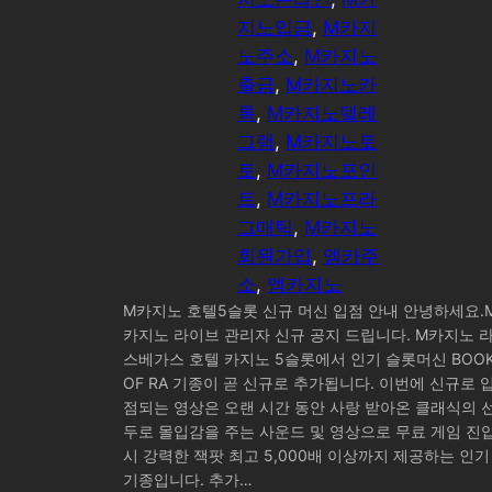
지노입금
, 
M카지
노주소
, 
M카지노
출금
, 
M카지노카
톡
, 
M카지노텔레
그램
, 
M카지노토
토
, 
M카지노포인
트
, 
M카지노프라
그매틱
, 
M카지노
회원가입
, 
엠카주
소
, 
엠카지노
M카지노 호텔5슬롯 신규 머신 입점 안내 안녕하세요.
카지노 라이브 관리자 신규 공지 드립니다. M카지노 
스베가스 호텔 카지노 5슬롯에서 인기 슬롯머신 BOO
OF RA 기종이 곧 신규로 추가됩니다. 이번에 신규로 
점되는 영상은 오랜 시간 동안 사랑 받아온 클래식의 
두로 몰입감을 주는 사운드 및 영상으로 무료 게임 진
시 강력한 잭팟 최고 5,000배 이상까지 제공하는 인기
기종입니다. 추가…