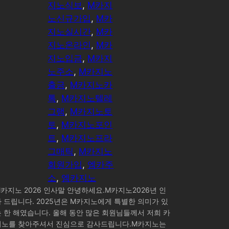
지노식보
, 
M카지
노신규가입
, 
M카
지노실시간
, 
M카
지노온라인
, 
M카
지노입금
, 
M카지
노주소
, 
M카지노
출금
, 
M카지노카
톡
, 
M카지노텔레
그램
, 
M카지노토
토
, 
M카지노포인
트
, 
M카지노프라
그매틱
, 
M카지노
회원가입
, 
엠카주
소
, 
엠카지노
M카지노 2026 인사말 안녕하세요.M카지노2026년 인
사 드립니다. 2025년은 M카지노에게 특별한 의미가 있
는 한 해였습니다. 올해 동안 많은 회원님들께서 저희 카
지노를 찾아주셔서 진심으로 감사드립니다.M카지노는