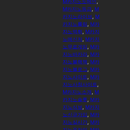
M카지노도메인
, 
M카지노등급
, 
M
카지노라이브
, 
M
카지노롤링
, 
M카
지노먹튀
, 
M카지
노메신저
, 
M카지
노무료게임
, 
M카
지노바카라
, 
M카
지노블랙잭
, 
M카
지노블로그
, 
M카
지노사이트
, 
M카
지노사칭사이트
, 
M카지노소개
, 
M
카지노슬롯
, 
M카
지노식보
, 
M카지
노신규가입
, 
M카
지노실시간
, 
M카
지노온라인
, 
M카