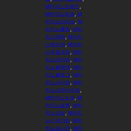
M카지노도메인
, 
M카지노등급
, 
M
카지노라이브
, 
M
카지노롤링
, 
M카
지노먹튀
, 
M카지
노메신저
, 
M카지
노무료게임
, 
M카
지노바카라
, 
M카
지노블랙잭
, 
M카
지노블로그
, 
M카
지노사이트
, 
M카
지노사칭사이트
, 
M카지노소개
, 
M
카지노슬롯
, 
M카
지노식보
, 
M카지
노신규가입
, 
M카
지노실시간
, 
M카