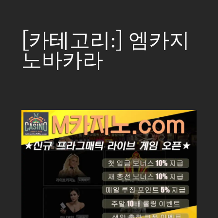
콘
[카테고리:]
엠카지
텐
츠
노바카라
로
바
로
가
기