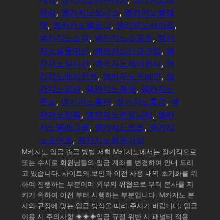
카라
, 
엠카지노보너스
, 
엠카지노블랙
잭
, 
엠카지노블로그
, 
엠카지노사이트
, 
엠카지노소개
, 
엠카지노스포츠
, 
엠카
지노슬롯머신
, 
엠카지노신규가입
, 
엠
카지노실시간
, 
엠카지노에이전시
, 
엠
카지노에이전트
, 
엠카지노온라인
, 
엠
카지노입금
, 
엠카지노잭팟
, 
엠카지노
주소
, 
엠카지노총판
, 
엠카지노출금
, 
엠
카지노카톡
, 
엠카지노커뮤니티
, 
엠카
지노텔레그램
, 
엠카지노토토
, 
엠카지
노포인트
, 
엠카지노회원가입
M카지노 입금 출금 방법 저희 M카지노에서는 정기적으로
또는 수시로 회원님들의 입금 계좌를 변경하여 안내 드리
고 있습니다. 사이트의 보안과 이전 사용 내역 초기화를 위
하여 진행하는 부분이며 외부의 위협으로 부터 본사를 지
키기 위하여 이전 부터 시행하는 부분입니다. M카지노 본
사의 규정에 맞는 입금 방식을 따라 주시기 바랍니다. 입금
이용 시 주의사항 ◈◈◈입금 규정 위반 시 패널티 적용