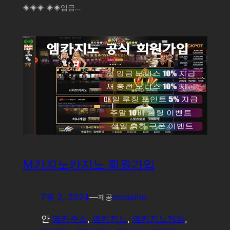
◈◈◈ ◈◈입금…
M카지노카지노 회원가입
7월 2, 2024
—
mcasino
제공
안
엠카주소
, 
엠카지노
, 
엠카지노게임
, 