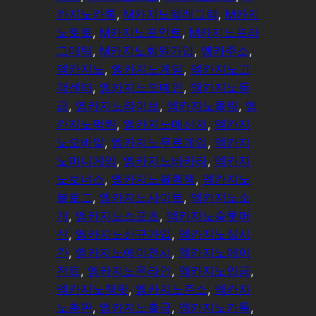
카지노카톡
, 
M카지노텔레그램
, 
M카지
노토토
, 
M카지노포인트
, 
M카지노프라
그매틱
, 
M카지노회원가입
, 
엠카주소
, 
엠카지노
, 
엠카지노게임
, 
엠카지노고
객센터
, 
엠카지노도메인
, 
엠카지노등
급
, 
엠카지노라이브
, 
엠카지노롤링
, 
엠
카지노먹튀
, 
엠카지노메신저
, 
엠카지
노모바일
, 
엠카지노무료게임
, 
엠카지
노미니게임
, 
엠카지노바카라
, 
엠카지
노보너스
, 
엠카지노블랙잭
, 
엠카지노
블로그
, 
엠카지노사이트
, 
엠카지노소
개
, 
엠카지노스포츠
, 
엠카지노슬롯머
신
, 
엠카지노신규가입
, 
엠카지노실시
간
, 
엠카지노에이전시
, 
엠카지노에이
전트
, 
엠카지노온라인
, 
엠카지노입금
, 
엠카지노잭팟
, 
엠카지노주소
, 
엠카지
노총판
, 
엠카지노출금
, 
엠카지노카톡
, 