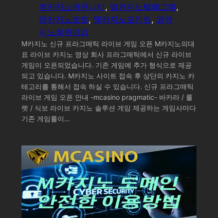
엠카지노커뮤니티
, 
엠카지노텔레그램
, 
엠카지노토토
, 
엠카지노포인트
, 
엠카
지노회원가입
M카지노 신규 프라그매틱 라이브 게임 오픈 M카지노의대
표 라이브 카지노 영상 회사 프라그매틱에서 신규 라이브
게임이 오픈되었습니다. 기존 게임에 추가 형식으로 제공
되고 있습니다. M카지노 사이트 접속 후 상단의 카지노 카
테고리를 통해서 접속 하실 수 있습니다. 신규 프라그매틱
라이브 게임 오픈 안내 -mcasino pragmatic- 바카라 / 룰
렛 / 식보 라이브 카지노 솔루션 게임 제공하는 게임사마다
기존 게임룰이…