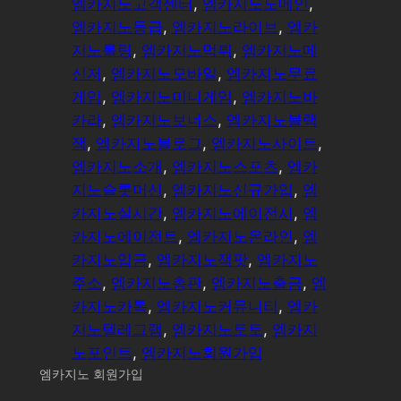
엠카지노고객센터
, 
엠카지노도메인
, 
엠카지노등급
, 
엠카지노라이브
, 
엠카
지노롤링
, 
엠카지노먹튀
, 
엠카지노메
신저
, 
엠카지노모바일
, 
엠카지노무료
게임
, 
엠카지노미니게임
, 
엠카지노바
카라
, 
엠카지노보너스
, 
엠카지노블랙
잭
, 
엠카지노블로그
, 
엠카지노사이트
, 
엠카지노소개
, 
엠카지노스포츠
, 
엠카
지노슬롯머신
, 
엠카지노신규가입
, 
엠
카지노실시간
, 
엠카지노에이전시
, 
엠
카지노에이전트
, 
엠카지노온라인
, 
엠
카지노입금
, 
엠카지노잭팟
, 
엠카지노
주소
, 
엠카지노총판
, 
엠카지노출금
, 
엠
카지노카톡
, 
엠카지노커뮤니티
, 
엠카
지노텔레그램
, 
엠카지노토토
, 
엠카지
노포인트
, 
엠카지노회원가입
엠카지노 회원가입