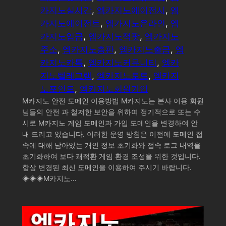
카지노실시간
, 
엠카지노에이전시
, 
엠
카지노에이전트
, 
엠카지노온라인
, 
엠
카지노입금
, 
엠카지노잭팟
, 
엠카지노
주소
, 
엠카지노총판
, 
엠카지노출금
, 
엠
카지노카톡
, 
엠카지노커뮤니티
, 
엠카
지노텔레그램
, 
엠카지노토토
, 
엠카지
노포인트
, 
엠카지노회원가입
M카지노 안전 도메인 이용방법 M카지노는 본사 이용 회원
님들의 안전 과 철저한 보안을 위하여 정기적으로 또는 수
시로 M카지노 게임 도메인과 가입 도메인을 변경하여 안
내 드리고 있습니다. 이러한 운영 방침은 이전에 도메인 접
속에 대해 남아있는 개인 정보 초기화와 접속 로그 내역을
초기화하여 보다 쾌적환 게임 환경 조성을 위한 것입니다.
항상 변경된 최신 도메인을 이용하여 주시기 바랍니다.
◈◈◈M카지노…