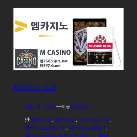
M카지노 소개
6월 13, 2024
—
mcasino
제공
안
엠카주소
, 
엠카지노
, 
엠카지노게임
, 
엠카지노고객센터
, 
엠카지노도메인
, 
엠카지노등급
, 
엠카지노라이브
, 
엠카