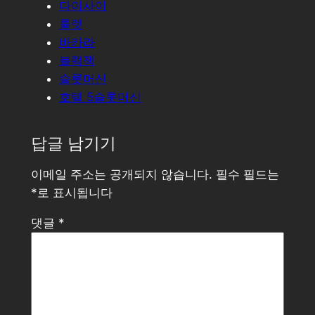
다이사이
룰렛
바카라
블랙잭
슬롯머신
호텔 5슬롯머신
답글 남기기
이메일 주소는 공개되지 않습니다.
필수 필드는
*
로 표시됩니다
댓글
*