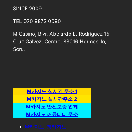
SINCE 2009
TEL 070 9872 0090
M Casino, Blvr. Abelardo L. Rodríguez 15,
Cruz Gálvez, Centro, 83016 Hermosillo,
Son.,
M카지노 실시간 주소 1
M카지노 실시간주소 2
M카지노 안전보증 업체
M카지노 커뮤니티 주소
M카지노-엠카지노