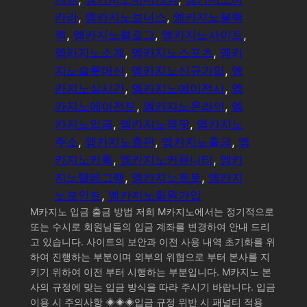
카라
, 
엠카지노보너스
, 
엠카지노블랙
잭
, 
엠카지노블로그
, 
엠카지노사이트
, 
엠카지노소개
, 
엠카지노스포츠
, 
엠카
지노슬롯머신
, 
엠카지노신규가입
, 
엠
카지노실시간
, 
엠카지노에이전시
, 
엠
카지노에이전트
, 
엠카지노온라인
, 
엠
카지노입금
, 
엠카지노잭팟
, 
엠카지노
주소
, 
엠카지노총판
, 
엠카지노출금
, 
엠
카지노카톡
, 
엠카지노커뮤니티
, 
엠카
지노텔레그램
, 
엠카지노토토
, 
엠카지
노포인트
, 
엠카지노회원가입
M카지노 입금 출금 방법 저희 M카지노에서는 정기적으로
또는 수시로 회원님들의 입금 계좌를 변경하여 안내 드리
고 있습니다. 사이트의 보안과 이전 사용 내역 초기화를 위
하여 진행하는 부분이며 외부의 위협으로 부터 본사를 지
키기 위하여 이전 부터 시행하는 부분입니다. M카지노 본
사의 규정에 맞는 입금 방식을 따라 주시기 바랍니다. 입금
이용 시 주의사항 ◈◈◈입금 규정 위반 시 패널티 적용